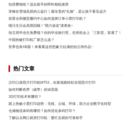
怕浪费相纸？适合新手的即时相机推荐
穿梭在雪域高原的公益行丨最珍贵的“礼物”，是让孩子看见远方
前置仓和微型履约中心如何选择订单小票打印机？
喵汪生日会高萌回顾！“萌力放送”请查收~
拍立得毕业生免费领？你的毕业旅行照，也有机会上「三影堂」影展了！
中国热敏打印机厂家怎么选？
世界也有AB面！来看看这些想象力拉满的拍立得作品~
热门文章
汉印口袋照片打印机MT53，在家就能轻松实现照片打印
如何判断色带（碳带）的涂层面
3D打印技术有哪些？
跟上热敏小票打印趋势：无线、云端、环保，助力企业数字化转型
仓储物流条码有哪些？如何优化条码打印？
了解以太网口厨房打印机：繁忙后厨的可靠助手