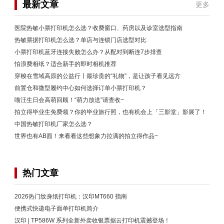
最新文章
更多
医院热敏小票打印机怎么选？收费窗口、药房以及诊室选型指南
热敏票据打印机怎么选？单店与连锁门店选型对比
小票打印机蓝牙连接失败怎么办？从配对到断连7步排查
怕浪费相纸？适合新手的即时相机推荐
穿梭在雪域高原的公益行丨最珍贵的“礼物”，是让孩子看见远方
前置仓和微型履约中心如何选择订单小票打印机？
喵汪生日会高萌回顾！“萌力放送”请查收~
拍立得毕业生免费领？你的毕业旅行照，也有机会上「三影堂」影展了！
中国热敏打印机厂家怎么选？
世界也有AB面！来看看这些想象力拉满的拍立得作品~
热门文章
2026热门纹身纸打印机：汉印MT660 指南
便携式快递电子面单打印机简介
汉印 | TP586W 系列全新外卖收银票据云打印机震撼登场！