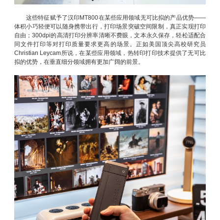
这些特征赋予了汉印MT800在某些应用领域无可比拟的产品优势——
体积小巧轻便可以随身携带出行，打印场景突破空间限制，真正实现打印
自由；300dpi的高清打印分辨率清晰不费眼，文本永久保存，轻松适配合
同文件打印等对打印质量要求更高的场景。正如美国顶尖高校研究员
Christian Leycam所说，在某些应用领域，热转印打印技术提供了无可比
拟的优势，在垂直细分领域拥有更加广阔的前景。