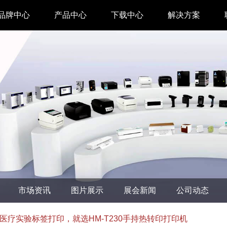
品牌中心
产品中心
下载中心
解决方案
驱动下载
家用 & SOHO
APP下载
即时零售
汉印管家
仓储物流
汉码云集
医疗行业
工具下载
餐饮行业
汉码标签软件
生产制造
市场资讯
图片展示
展会新闻
公司动态
增材制造
TTO热转印打
医疗实验标签打印，就选HM-T230手持热转印打印机