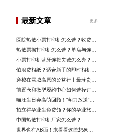
机
行业资讯
最新文章
更多
3D打印
医院热敏小票打印机怎么选？收费窗口、药房以及诊室选型指南
热敏票据打印机怎么选？单店与连锁门店选型对比
小票打印机蓝牙连接失败怎么办？从配对到断连7步排查
怕浪费相纸？适合新手的即时相机推荐
穿梭在雪域高原的公益行丨最珍贵的“礼物”，是让孩子看见远方
前置仓和微型履约中心如何选择订单小票打印机？
喵汪生日会高萌回顾！“萌力放送”请查收~
拍立得毕业生免费领？你的毕业旅行照，也有机会上「三影堂」影展了！
中国热敏打印机厂家怎么选？
世界也有AB面！来看看这些想象力拉满的拍立得作品~