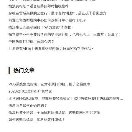
怕浪费相纸？适合新手的即时相机推荐
穿梭在雪域高原的公益行丨最珍贵的“礼物”，是让孩子看见远方
前置仓和微型履约中心如何选择订单小票打印机？
喵汪生日会高萌回顾！“萌力放送”请查收~
拍立得毕业生免费领？你的毕业旅行照，也有机会上「三影堂」影展了！
中国热敏打印机厂家怎么选？
世界也有AB面！来看看这些想象力拉满的拍立得作品~
热门文章
POS系统集成指南：选对小票打印机，提升交易效率
2023汉印二维码打印机精选
亚马逊FNSKU标签、箱唛标签轻松搞定！汉印热敏标签打印机助您提升运营效率
快递面单如何正确选购？
低温标签小科普：全面解析应用场景、选购指南和打印方案
如何选购乙烯基、塑料标签打印机？