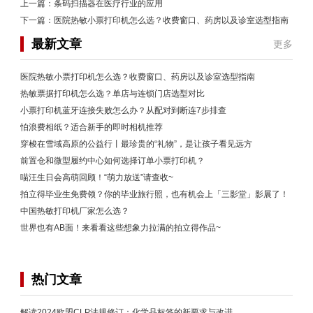
上一篇：
条码扫描器在医疗行业的应用
下一篇：
医院热敏小票打印机怎么选？收费窗口、药房以及诊室选型指南
最新文章
更多
医院热敏小票打印机怎么选？收费窗口、药房以及诊室选型指南
热敏票据打印机怎么选？单店与连锁门店选型对比
小票打印机蓝牙连接失败怎么办？从配对到断连7步排查
怕浪费相纸？适合新手的即时相机推荐
穿梭在雪域高原的公益行丨最珍贵的“礼物”，是让孩子看见远方
前置仓和微型履约中心如何选择订单小票打印机？
喵汪生日会高萌回顾！“萌力放送”请查收~
拍立得毕业生免费领？你的毕业旅行照，也有机会上「三影堂」影展了！
中国热敏打印机厂家怎么选？
世界也有AB面！来看看这些想象力拉满的拍立得作品~
热门文章
解读2024欧盟CLP法规修订：化学品标签的新要求与改进