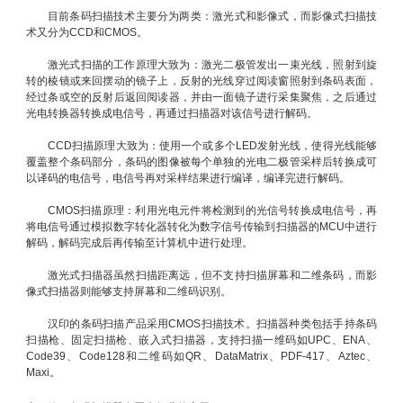
目前条码扫描技术主要分为两类：激光式和影像式，而影像式扫描技
术又分为CCD和CMOS。
激光式扫描的工作原理大致为：激光二极管发出一束光线，照射到旋
转的棱镜或来回摆动的镜子上，反射的光线穿过阅读窗照射到条码表面，
经过条或空的反射后返回阅读器，并由一面镜子进行采集聚焦，之后通过
光电转换器转换成电信号，再通过扫描器对该信号进行解码。
CCD扫描原理大致为：使用一个或多个LED发射光线，使得光线能够
覆盖整个条码部分，条码的图像被每个单独的光电二极管采样后转换成可
以译码的电信号，电信号再对采样结果进行编译，编译完进行解码。
CMOS扫描原理：利用光电元件将检测到的光信号转换成电信号，再
将电信号通过模拟数字转化器转化为数字信号传输到扫描器的MCU中进行
解码，解码完成后再传输至计算机中进行处理。
激光式扫描器虽然扫描距离远，但不支持扫描屏幕和二维条码，而影
像式扫描器则能够支持屏幕和二维码识别。
汉印的条码扫描产品采用CMOS扫描技术。扫描器种类包括手持条码
扫描枪、固定扫描枪、嵌入式扫描器，支持扫描一维码如UPC、ENA、
Code39、Code128和二维码如QR、DataMatrix、PDF-417、Aztec、
Maxi。