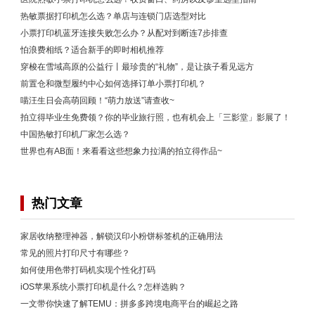
热敏票据打印机怎么选？单店与连锁门店选型对比
小票打印机蓝牙连接失败怎么办？从配对到断连7步排查
怕浪费相纸？适合新手的即时相机推荐
穿梭在雪域高原的公益行丨最珍贵的“礼物”，是让孩子看见远方
前置仓和微型履约中心如何选择订单小票打印机？
喵汪生日会高萌回顾！“萌力放送”请查收~
拍立得毕业生免费领？你的毕业旅行照，也有机会上「三影堂」影展了！
中国热敏打印机厂家怎么选？
世界也有AB面！来看看这些想象力拉满的拍立得作品~
热门文章
家居收纳整理神器，解锁汉印小粉饼标签机的正确用法
常见的照片打印尺寸有哪些？
如何使用色带打码机实现个性化打码
iOS苹果系统小票打印机是什么？怎样选购？
一文带你快速了解TEMU：拼多多跨境电商平台的崛起之路