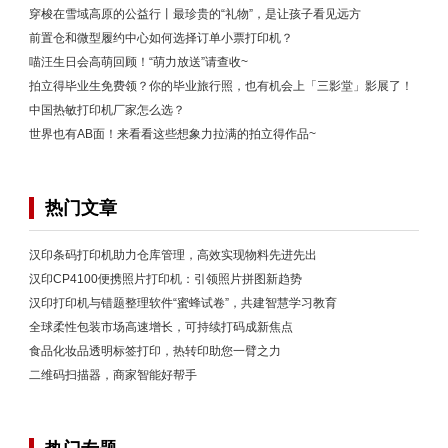
穿梭在雪域高原的公益行丨最珍贵的“礼物”，是让孩子看见远方
前置仓和微型履约中心如何选择订单小票打印机？
喵汪生日会高萌回顾！“萌力放送”请查收~
拍立得毕业生免费领？你的毕业旅行照，也有机会上「三影堂」影展了！
中国热敏打印机厂家怎么选？
世界也有AB面！来看看这些想象力拉满的拍立得作品~
热门文章
汉印条码打印机助力仓库管理，高效实现物料先进先出
汉印CP4100便携照片打印机：引领照片拼图新趋势
汉印打印机与错题整理软件“蜜蜂试卷”，共建智慧学习教育
全球柔性包装市场高速增长，可持续打码成新焦点
食品化妆品透明标签打印，热转印助您一臂之力
二维码扫描器，商家智能好帮手