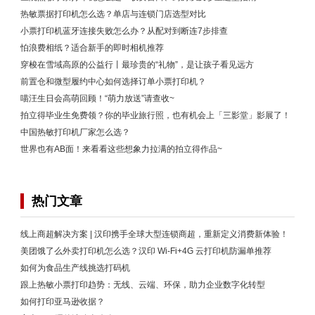
热敏票据打印机怎么选？单店与连锁门店选型对比
小票打印机蓝牙连接失败怎么办？从配对到断连7步排查
怕浪费相纸？适合新手的即时相机推荐
穿梭在雪域高原的公益行丨最珍贵的“礼物”，是让孩子看见远方
前置仓和微型履约中心如何选择订单小票打印机？
喵汪生日会高萌回顾！“萌力放送”请查收~
拍立得毕业生免费领？你的毕业旅行照，也有机会上「三影堂」影展了！
中国热敏打印机厂家怎么选？
世界也有AB面！来看看这些想象力拉满的拍立得作品~
热门文章
线上商超解决方案 | 汉印携手全球大型连锁商超，重新定义消费新体验！
美团饿了么外卖打印机怎么选？汉印 Wi-Fi+4G 云打印机防漏单推荐
如何为食品生产线挑选打码机
跟上热敏小票打印趋势：无线、云端、环保，助力企业数字化转型
如何打印亚马逊收据？