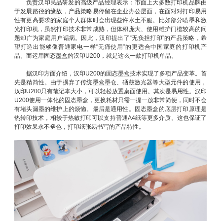
负责汉印民品研发的高级产品经理表示：市面上大多数打印机品牌由
于发展路径的缘故，产品策略易停留在企业办公层面，在面对对打印易用
性有更高要求的家庭个人群体时会出现些许水土不服。比如部分喷墨和激
光打印机，虽然打印技术非常成熟，但体积庞大、使用维护门槛较高的问
题却广为家庭用户诟病。因此，汉印提出了“无负担打印”的产品策略，希
望打造出能够像普通家电一样“无痛使用”的更适合中国家庭的打印机产
品。而运用固态墨盒的汉印U200，就是这么一款打印机单品。
据汉印方面介绍，汉印U200的固态墨盒技术实现了多项产品变革。首
先是精简性。由于摒弃了传统墨盒墨仓、硒鼓激光器等大型元件的使用，
汉印U200只有笔记本大小，可以轻松放置桌面使用。其次是易用性。汉印
U200使用一体化的固态墨盒，更换耗材只需一提一放非常简便，同时不会
有堵头漏墨的维护上的烦恼。最后是通用性。固态墨盒的底层打印原理是
热转印技术，相较于热敏打印可以支持普通A4纸等更多介质。这也保证了
打印效果永不褪色，打印纸张易书写的产品特性。