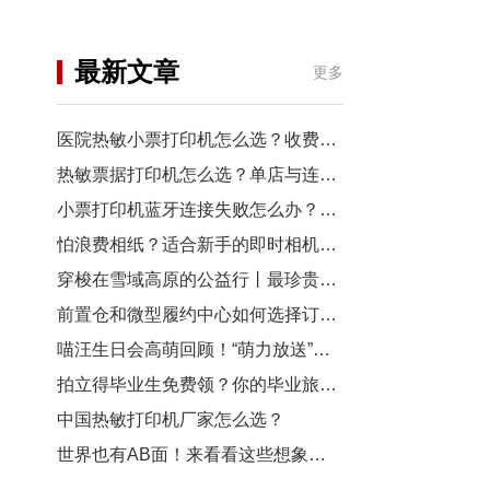
机
行业资讯
最新文章
更多
3D打印
医院热敏小票打印机怎么选？收费窗口、药房以及诊室选型指南
热敏票据打印机怎么选？单店与连锁门店选型对比
小票打印机蓝牙连接失败怎么办？从配对到断连7步排查
怕浪费相纸？适合新手的即时相机推荐
穿梭在雪域高原的公益行丨最珍贵的“礼物”，是让孩子看见远方
前置仓和微型履约中心如何选择订单小票打印机？
喵汪生日会高萌回顾！“萌力放送”请查收~
拍立得毕业生免费领？你的毕业旅行照，也有机会上「三影堂」影展了！
中国热敏打印机厂家怎么选？
世界也有AB面！来看看这些想象力拉满的拍立得作品~