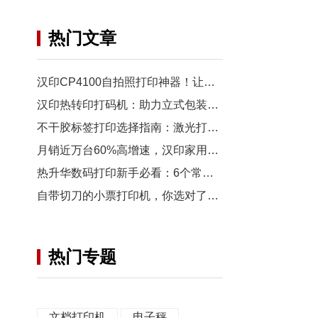
热门文章
汉印CP4100自拍照打印神器！让你的美瞬间变永恒
汉印热转印打码机：助力立式包装高效、精准、可靠
不干胶标签打印选择指南：激光打印机与条码打印机比较分析
月销近万台60%高增速，汉印家用打印机扩张态势迅猛
热升华数码打印新手必看：6个常见问题轻松解决
自带切刀的小票打印机，你选对了么？
热门专题
文档打印机
电子秤