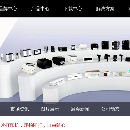
品牌中心
产品中心
下载中心
解决方案
驱动下载
家用 & SOHO
APP下载
即时零售
汉印管家
仓储物流
汉码云集
医疗行业
工具下载
餐饮行业
汉码标签软件
生产制造
市场资讯
图片展示
展会新闻
公司动态
增材制造
TTO热转印打
照片打印机，即拍即打，自由随心！