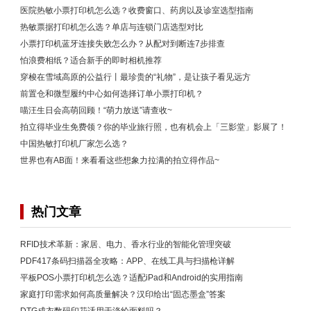
医院热敏小票打印机怎么选？收费窗口、药房以及诊室选型指南
热敏票据打印机怎么选？单店与连锁门店选型对比
小票打印机蓝牙连接失败怎么办？从配对到断连7步排查
怕浪费相纸？适合新手的即时相机推荐
穿梭在雪域高原的公益行丨最珍贵的“礼物”，是让孩子看见远方
前置仓和微型履约中心如何选择订单小票打印机？
喵汪生日会高萌回顾！“萌力放送”请查收~
拍立得毕业生免费领？你的毕业旅行照，也有机会上「三影堂」影展了！
中国热敏打印机厂家怎么选？
世界也有AB面！来看看这些想象力拉满的拍立得作品~
热门文章
RFID技术革新：家居、电力、香水行业的智能化管理突破
PDF417条码扫描器全攻略：APP、在线工具与扫描枪详解
平板POS小票打印机怎么选？适配iPad和Android的实用指南
家庭打印需求如何高质量解决？汉印给出“固态墨盒”答案
DTG成衣数码印花适用于涤纶面料吗？