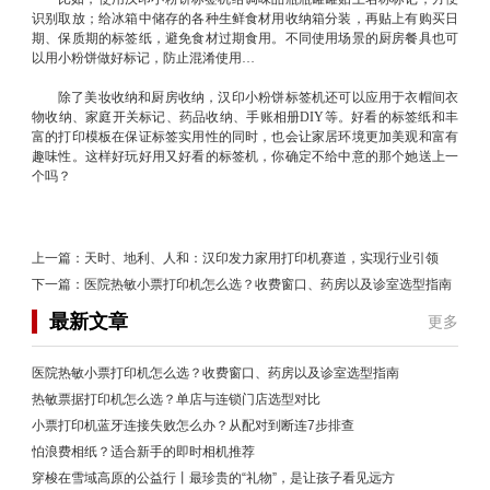
识别取放；给冰箱中储存的各种生鲜食材用收纳箱分装，再贴上有购买日
期、保质期的标签纸，避免食材过期食用。不同使用场景的厨房餐具也可
以用小粉饼做好标记，防止混淆使用…
除了美妆收纳和厨房收纳，汉印小粉饼标签机还可以应用于衣帽间衣
物收纳、家庭开关标记、药品收纳、手账相册DIY等。好看的标签纸和丰
富的打印模板在保证标签实用性的同时，也会让家居环境更加美观和富有
趣味性。这样好玩好用又好看的标签机，你确定不给中意的那个她送上一
个吗？
上一篇：
天时、地利、人和：汉印发力家用打印机赛道，实现行业引领
下一篇：
医院热敏小票打印机怎么选？收费窗口、药房以及诊室选型指南
最新文章
更多
医院热敏小票打印机怎么选？收费窗口、药房以及诊室选型指南
热敏票据打印机怎么选？单店与连锁门店选型对比
小票打印机蓝牙连接失败怎么办？从配对到断连7步排查
怕浪费相纸？适合新手的即时相机推荐
穿梭在雪域高原的公益行丨最珍贵的“礼物”，是让孩子看见远方