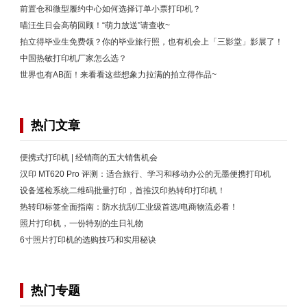
前置仓和微型履约中心如何选择订单小票打印机？
喵汪生日会高萌回顾！“萌力放送”请查收~
拍立得毕业生免费领？你的毕业旅行照，也有机会上「三影堂」影展了！
中国热敏打印机厂家怎么选？
世界也有AB面！来看看这些想象力拉满的拍立得作品~
热门文章
便携式打印机 | 经销商的五大销售机会
汉印 MT620 Pro 评测：适合旅行、学习和移动办公的无墨便携打印机
设备巡检系统二维码批量打印，首推汉印热转印打印机！
热转印标签全面指南：防水抗刮/工业级首选/电商物流必看！
照片打印机，一份特别的生日礼物
6寸照片打印机的选购技巧和实用秘诀
热门专题