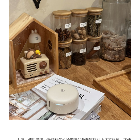
比如，使用汉印小粉饼标签机给调味品瓶瓶罐罐贴上名称标记，方便