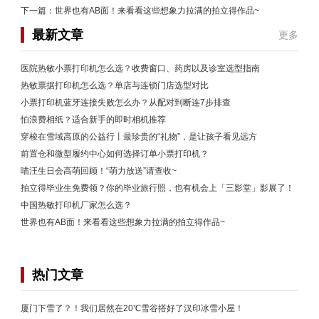
下一篇：
世界也有AB面！来看看这些想象力拉满的拍立得作品~
最新文章
更多
医院热敏小票打印机怎么选？收费窗口、药房以及诊室选型指南
热敏票据打印机怎么选？单店与连锁门店选型对比
小票打印机蓝牙连接失败怎么办？从配对到断连7步排查
怕浪费相纸？适合新手的即时相机推荐
穿梭在雪域高原的公益行丨最珍贵的“礼物”，是让孩子看见远方
前置仓和微型履约中心如何选择订单小票打印机？
喵汪生日会高萌回顾！“萌力放送”请查收~
拍立得毕业生免费领？你的毕业旅行照，也有机会上「三影堂」影展了！
中国热敏打印机厂家怎么选？
世界也有AB面！来看看这些想象力拉满的拍立得作品~
热门文章
厦门下雪了？！我们居然在20℃雪谷搭好了汉印冰雪小屋！