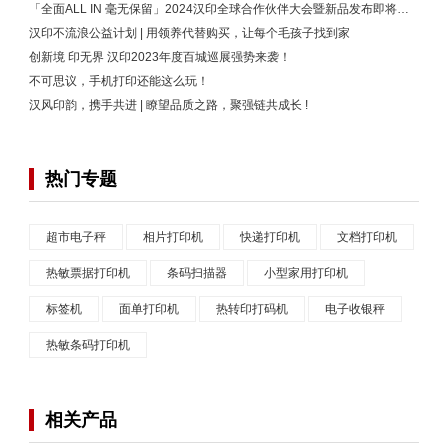
「全面ALL IN 毫无保留」2024汉印全球合作伙伴大会暨新品发布即将开启！
汉印不流浪公益计划 | 用领养代替购买，让每个毛孩子找到家
创新境 印无界 汉印2023年度百城巡展强势来袭！
不可思议，手机打印还能这么玩！
汉风印韵，携手共进 | 瞭望品质之路，聚强链共成长 !
热门专题
超市电子秤
相片打印机
快递打印机
文档打印机
热敏票据打印机
条码扫描器
小型家用打印机
标签机
面单打印机
热转印打码机
电子收银秤
热敏条码打印机
相关产品