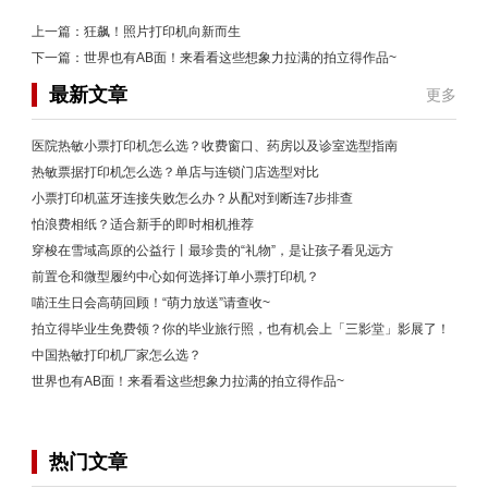
上一篇：
狂飙！照片打印机向新而生
下一篇：
世界也有AB面！来看看这些想象力拉满的拍立得作品~
最新文章
更多
医院热敏小票打印机怎么选？收费窗口、药房以及诊室选型指南
热敏票据打印机怎么选？单店与连锁门店选型对比
小票打印机蓝牙连接失败怎么办？从配对到断连7步排查
怕浪费相纸？适合新手的即时相机推荐
穿梭在雪域高原的公益行丨最珍贵的“礼物”，是让孩子看见远方
前置仓和微型履约中心如何选择订单小票打印机？
喵汪生日会高萌回顾！“萌力放送”请查收~
拍立得毕业生免费领？你的毕业旅行照，也有机会上「三影堂」影展了！
中国热敏打印机厂家怎么选？
世界也有AB面！来看看这些想象力拉满的拍立得作品~
热门文章