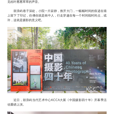
见枯叶窸窸窣窣的声音。
鼓浪屿巷子深处，小院一片寂静，推开大门，一幅幅时间的痕迹在墙
上留下了印记，仿佛你就是画中人，行走穿越在每一个时间线时间点，或
许，这就是摄影的意义吧。
近日，鼓浪屿当代艺术中心KCCA大展《中国摄影四十年》开幕季活
动重磅上演。