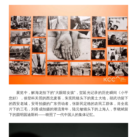
展览中，解海龙拍下的“大眼睛女孩”，贺延光记录的历史瞬间《小平
您好》，侯登科关照的西北麦客，朱宪民镜头下的黄土大地，胡武功留下
的西安老城，安哥拍摄的广东劳动者，张新民定格的农民工群体，肖全底
片下的三毛，刘香成拍摄的潮流青年，陆元敏镜头下的上海人，李晓斌留
下的圆明园迪斯科——映照了一代中国人的集体记忆。