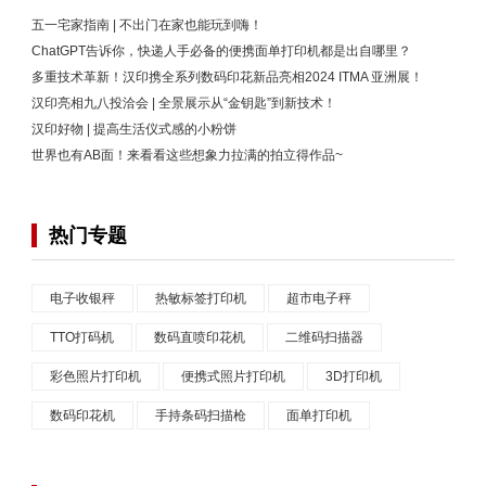
五一宅家指南 | 不出门在家也能玩到嗨！
ChatGPT告诉你，快递人手必备的便携面单打印机都是出自哪里？
多重技术革新！汉印携全系列数码印花新品亮相2024 ITMA 亚洲展！
汉印亮相九八投洽会 | 全景展示从“金钥匙”到新技术！
汉印好物 | 提高生活仪式感的小粉饼
世界也有AB面！来看看这些想象力拉满的拍立得作品~
热门专题
电子收银秤
热敏标签打印机
超市电子秤
TTO打码机
数码直喷印花机
二维码扫描器
彩色照片打印机
便携式照片打印机
3D打印机
数码印花机
手持条码扫描枪
面单打印机