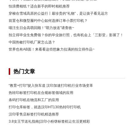
怕浪费相纸？适合新手的即时相机推荐
穿梭在雪域高原的公益行丨最珍贵的“礼物”，是让孩子看见远方
前置仓和微型履约中心如何选择订单小票打印机？
喵汪生日会高萌回顾！“萌力放送”请查收~
拍立得毕业生免费领？你的毕业旅行照，也有机会上「三影堂」影展了！
中国热敏打印机厂家怎么选？
世界也有AB面！来看看这些想象力拉满的拍立得作品~
热门文章
“教育+打印”驶入快车道 汉印加速打印机行业市场变革
热转印标签打印机在合规标签领域的应用
条码打印机在物流和工厂的应用
打印仓库标签，就选汉印HT130热转印打印机
汉印零售店标签打印机精选推荐
3.8女王节送礼指南|汉印小粉饼标签机让生活更精彩