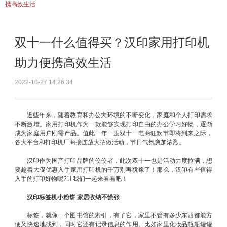
携高效生活
双十一什么值得买？汉印家用打印机
助力便携高效生活
2022-10-27 14:26:34
近些年来，随着教育和办公大环境的不断变化，家庭和个人打印需求
不断激增。家用打印机作为一款能够实现打印自由的办公学习好物，逐渐
成为家庭用户刚需产品。值此一年一度双十一电商狂欢节即将到来之际，
各大平台和打印机厂商接连放大招做活动，节日气氛愈加浓烈。
汉印作为国产打印品牌的佼佼者，此次双十一也是活动力度拉满，想
要趁着大促优惠入手家用打印机的千万别再犹豫了！那么，汉印有些值得
入手的打印好物呢?让我们一起来看看吧！
汉印标签机小粉饼 家居收纳不慌张
标签，就像一个图书馆的索引，有了它，家里不管有多少东西都能方
便又快速地找到，同时它还有记录信息的作用。比如家里化妆品瓶瓶罐罐