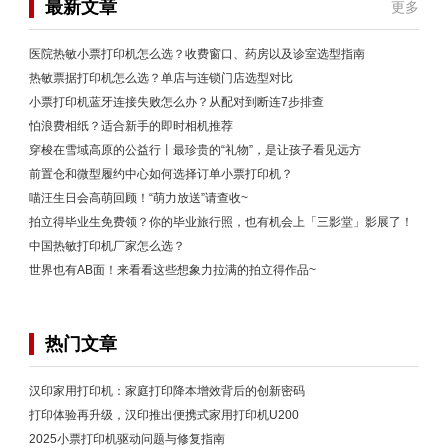
最新文章
更多
医院热敏小票打印机怎么选？收费窗口、药房以及诊室选型指南
热敏票据打印机怎么选？单店与连锁门店选型对比
小票打印机蓝牙连接失败怎么办？从配对到断连7步排查
怕浪费相纸？适合新手的即时相机推荐
穿梭在雪域高原的公益行丨最珍贵的“礼物”，是让孩子看见远方
前置仓和微型履约中心如何选择订单小票打印机？
喵汪生日会高萌回顾！“萌力放送”请查收~
拍立得毕业生免费领？你的毕业旅行照，也有机会上「三影堂」影展了！
中国热敏打印机厂家怎么选？
世界也有AB面！来看看这些想象力拉满的拍立得作品~
热门文章
汉印家用打印机：家庭打印降本增效背后的创新密码
打印体验再升级，汉印推出便携式家用打印机U200
2025小票打印机驱动问题与修复指南