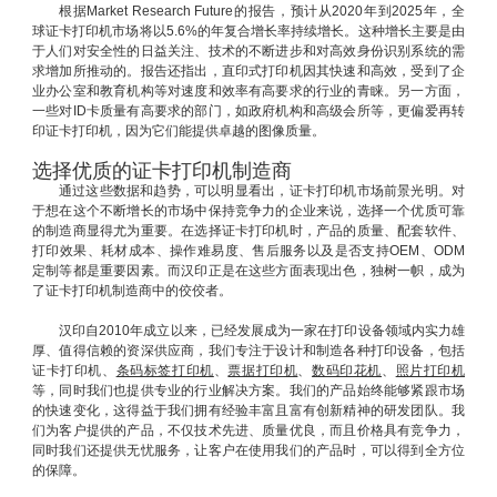
根据Market Research Future的报告，预计从2020年到2025年，全
球证卡打印机市场将以5.6%的年复合增长率持续增长。这种增长主要是由
于人们对安全性的日益关注、技术的不断进步和对高效身份识别系统的需
求增加所推动的。报告还指出，直印式打印机因其快速和高效，受到了企
业办公室和教育机构等对速度和效率有高要求的行业的青睐。另一方面，
一些对ID卡质量有高要求的部门，如政府机构和高级会所等，更偏爱再转
印证卡打印机，因为它们能提供卓越的图像质量。
选择优质的证卡打印机制造商
通过这些数据和趋势，可以明显看出，证卡打印机市场前景光明。对
于想在这个不断增长的市场中保持竞争力的企业来说，选择一个优质可靠
的制造商显得尤为重要。在选择证卡打印机时，产品的质量、配套软件、
打印效果、耗材成本、操作难易度、售后服务以及是否支持OEM、ODM
定制等都是重要因素。而汉印正是在这些方面表现出色，独树一帜，成为
了证卡打印机制造商中的佼佼者。
汉印自2010年成立以来，已经发展成为一家在打印设备领域内实力雄
厚、值得信赖的资深供应商，我们专注于设计和制造各种打印设备，包括
证卡打印机、
条码标签打印机
、
票据打印机
、
数码印花机
、
照片打印机
等，同时我们也提供专业的行业解决方案。我们的产品始终能够紧跟市场
的快速变化，这得益于我们拥有经验丰富且富有创新精神的研发团队。我
们为客户提供的产品，不仅技术先进、质量优良，而且价格具有竞争力，
同时我们还提供无忧服务，让客户在使用我们的产品时，可以得到全方位
的保障。