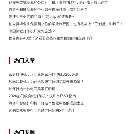
穿梭在雪域高原的公益行丨最珍贵的“礼物”，是让孩子看见远方
前置仓和微型履约中心如何选择订单小票打印机？
喵汪生日会高萌回顾！“萌力放送”请查收~
拍立得毕业生免费领？你的毕业旅行照，也有机会上「三影堂」影展了！
中国热敏打印机厂家怎么选？
世界也有AB面！来看看这些想象力拉满的拍立得作品~
热门文章
家庭打印机，汉印新款家用打印机U200评测
纱丽印花机：为什么数码定位印花是未来趋势？
如何挑选一款电商卖家打印机
2026热门纹身纸打印机：汉印MT660 指南
热转印标签打印机：打造个性化标签的理想之选
选购防水标签打印机经常问到的5个问题！
热门专题