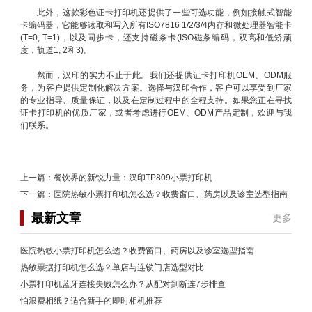
此外，这款彩色证卡打印机还提供了一些可选功能，例如接触式智能
卡编码器，它能够读取和写入所有ISO7816 1/2/3/4内存和微处理器智能卡
(T=0, T=1)，以及同步卡，还支持磁条卡(ISO磁条编码，双高和低矫顽
度，轨道1, 2和3)。
然而，汉印的实力不止于此。我们还提供证卡打印机OEM、ODM服
务，为客户提供定制化解决方案。选择与汉印合作，客户可以享受到厂家
的专业指导、质量保证，以及在定制过程中的全程支持。如果您正在寻找
证卡打印机的优质厂家，或者考虑进行OEM、ODM产品定制，欢迎与我
们联系。
上一篇：
餐饮界的新锐力量：汉印TP809小票打印机
下一篇：
医院热敏小票打印机怎么选？收费窗口、药房以及诊室选型指南
最新文章
更多
医院热敏小票打印机怎么选？收费窗口、药房以及诊室选型指南
热敏票据打印机怎么选？单店与连锁门店选型对比
小票打印机蓝牙连接失败怎么办？从配对到断连7步排查
怕浪费相纸？适合新手的即时相机推荐