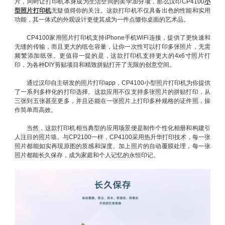
片，同时让打印机本身成为生活空间的美学加分项，那么汉印CP4100
小
型照片打印机
无疑值得你的关注。这款打印机不仅具备出色的性能和实用
功能，其一体式的外观设计更使其成为一件点缀你桌面的艺术品。
CP4100家用照片打印机支持iPhone手机WiFi连接，提供了更快速和
无缝的传输，而且更大的纸仓容量，让你一次性可以打印多张照片，无需
频繁添加纸张。更值得一提的是，这款打印机支持更大的4x6寸照片打
印，为各种DIY剪贴项目和精致拼贴打开了无限的创意空间。
通过汉印自主研发的照片打印app，CP4100小型照片打印机为你提供
了一系列多样化的打印选择。这款应用不仅支持多张照片的拼贴打印，从
三张到五张甚至更多，并且还能在一张照片上打印多种规格的证件照，操
作简单而高效。
当然，这款打印机相当典型的应用场景便是制作个性化相册和构建引
人注目的照片墙。与CP2100一样，CP4100采用热升华打印技术，每一张
照片都能如实再现原图的质感和深度。加上照片的自动覆膜处理，每一张
照片都能长久保存，成为家庭和个人记忆的永恒印记。