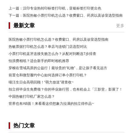
上一篇：
汉印专业热转印标签打印机，亚银标签打印更出色
下一篇：
医院热敏小票打印机怎么选？收费窗口、药房以及诊室选型指南
最新文章
更多
医院热敏小票打印机怎么选？收费窗口、药房以及诊室选型指南
热敏票据打印机怎么选？单店与连锁门店选型对比
小票打印机蓝牙连接失败怎么办？从配对到断连7步排查
怕浪费相纸？适合新手的即时相机推荐
穿梭在雪域高原的公益行丨最珍贵的“礼物”，是让孩子看见远方
前置仓和微型履约中心如何选择订单小票打印机？
喵汪生日会高萌回顾！“萌力放送”请查收~
拍立得毕业生免费领？你的毕业旅行照，也有机会上「三影堂」影展了！
中国热敏打印机厂家怎么选？
世界也有AB面！来看看这些想象力拉满的拍立得作品~
热门文章