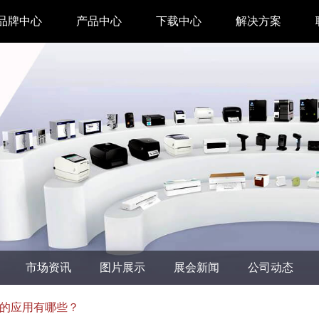
品牌中心
产品中心
下载中心
解决方案
驱动下载
家用 & SOHO
APP下载
即时零售
汉印管家
仓储物流
汉码云集
医疗行业
工具下载
餐饮行业
汉码标签软件
生产制造
市场资讯
图片展示
展会新闻
公司动态
增材制造
TTO热转印打
的应用有哪些？