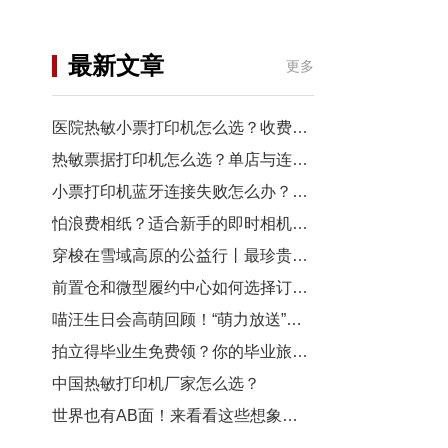
机
行业资讯
最新文章
更多
3D打印
医院热敏小票打印机怎么选？收费窗口、药房以及诊室选型指南
热敏票据打印机怎么选？单店与连锁门店选型对比
小票打印机蓝牙连接失败怎么办？从配对到断连7步排查
怕浪费相纸？适合新手的即时相机推荐
穿梭在雪域高原的公益行丨最珍贵的“礼物”，是让孩子看见远方
前置仓和微型履约中心如何选择订单小票打印机？
喵汪生日会高萌回顾！“萌力放送”请查收~
拍立得毕业生免费领？你的毕业旅行照，也有机会上「三影堂」影展了！
中国热敏打印机厂家怎么选？
世界也有AB面！来看看这些想象力拉满的拍立得作品~