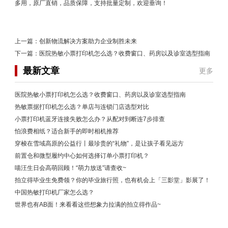
多用，原厂直销，品质保障，支持批量定制，欢迎垂询！
上一篇：
创新物流解决方案助力企业制胜未来
下一篇：
医院热敏小票打印机怎么选？收费窗口、药房以及诊室选型指南
最新文章
更多
医院热敏小票打印机怎么选？收费窗口、药房以及诊室选型指南
热敏票据打印机怎么选？单店与连锁门店选型对比
小票打印机蓝牙连接失败怎么办？从配对到断连7步排查
怕浪费相纸？适合新手的即时相机推荐
穿梭在雪域高原的公益行丨最珍贵的“礼物”，是让孩子看见远方
前置仓和微型履约中心如何选择订单小票打印机？
喵汪生日会高萌回顾！“萌力放送”请查收~
拍立得毕业生免费领？你的毕业旅行照，也有机会上「三影堂」影展了！
中国热敏打印机厂家怎么选？
世界也有AB面！来看看这些想象力拉满的拍立得作品~