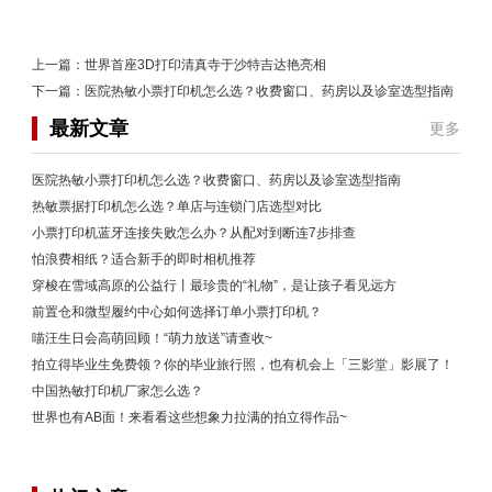
上一篇：
世界首座3D打印清真寺于沙特吉达艳亮相
下一篇：
医院热敏小票打印机怎么选？收费窗口、药房以及诊室选型指南
最新文章
更多
医院热敏小票打印机怎么选？收费窗口、药房以及诊室选型指南
热敏票据打印机怎么选？单店与连锁门店选型对比
小票打印机蓝牙连接失败怎么办？从配对到断连7步排查
怕浪费相纸？适合新手的即时相机推荐
穿梭在雪域高原的公益行丨最珍贵的“礼物”，是让孩子看见远方
前置仓和微型履约中心如何选择订单小票打印机？
喵汪生日会高萌回顾！“萌力放送”请查收~
拍立得毕业生免费领？你的毕业旅行照，也有机会上「三影堂」影展了！
中国热敏打印机厂家怎么选？
世界也有AB面！来看看这些想象力拉满的拍立得作品~