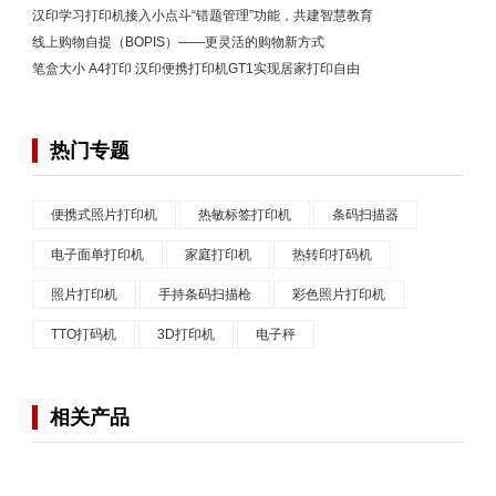
汉印学习打印机接入小点斗“错题管理”功能，共建智慧教育
线上购物自提（BOPIS）——更灵活的购物新方式
笔盒大小 A4打印 汉印便携打印机GT1实现居家打印自由
热门专题
便携式照片打印机
热敏标签打印机
条码扫描器
电子面单打印机
家庭打印机
热转印打码机
照片打印机
手持条码扫描枪
彩色照片打印机
TTO打码机
3D打印机
电子秤
相关产品