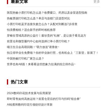
最新文章
更多
医院热敏小票打印机怎么选？收费窗口、药房以及诊室选型指南
热敏票据打印机怎么选？单店与连锁门店选型对比
小票打印机蓝牙连接失败怎么办？从配对到断连7步排查
怕浪费相纸？适合新手的即时相机推荐
穿梭在雪域高原的公益行丨最珍贵的“礼物”，是让孩子看见远方
前置仓和微型履约中心如何选择订单小票打印机？
喵汪生日会高萌回顾！“萌力放送”请查收~
拍立得毕业生免费领？你的毕业旅行照，也有机会上「三影堂」影展了！
中国热敏打印机厂家怎么选？
世界也有AB面！来看看这些想象力拉满的拍立得作品~
热门文章
2024数码印花技术发展与应用展望
即时零售如何高效运转？前置仓背后的打印与扫码“组合拳”
AI绘图和数码印花引领纺织设计革新