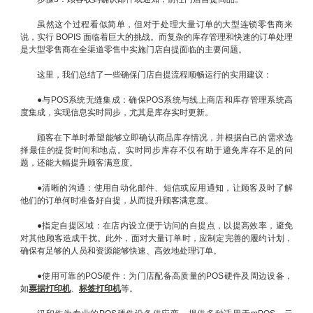
虽然这个过程看似简单，但对于处理大量订单的大型连锁零售商来
说，实行 BOPIS 面临着巨大的挑战。而复杂的库存管理和快速的订单处理
是大型零售商在全渠道零售中实施门店自提面临的主要问题。
这里，我们总结了一些确保门店自提流程顺畅运行的实用建议：
●与POS系统无缝集成：确保POS系统与线上商店和库存管理系统高
度集成，实现信息实时同步，尤其是库存实时更新。
顾客在下单时希望能够立即确认商品库存情况，并根据自己的需求选
择最佳的提货时间和地点。实时同步库存不仅有助于避免库存不足的问
题，还能大幅提升顾客满意度。
●清晰的沟通：使用自动化邮件、短信或应用通知，让顾客及时了解
他们的订单何时准备好自提，从而提升顾客满意度。
●指定自提区域：在店内设立便于访问的自提点，以提高效率，避免
对其他顾客造成干扰。此外，面对大量订单时，应制定完善的履约计划，
确保有足够的人员和资源能够快速、高效地处理订单。
●使用可靠的POS硬件：为门店配备高质量的POS硬件及周边设备，
如
票据打印机
、
标签打印机
等。