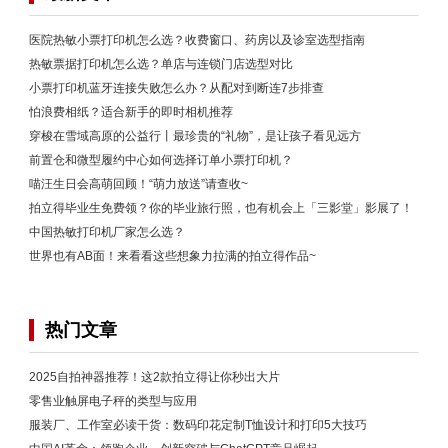
医院热敏小票打印机怎么选？收费窗口、药房以及诊室选型指南
热敏票据打印机怎么选？单店与连锁门店选型对比
小票打印机蓝牙连接失败怎么办？从配对到断连7步排查
怕浪费相纸？适合新手的即时相机推荐
穿梭在雪域高原的公益行丨最珍贵的“礼物”，是让孩子看见远方
前置仓和微型履约中心如何选择订单小票打印机？
喵汪生日会高萌回顾！“萌力放送”请查收~
拍立得毕业生免费领？你的毕业旅行照，也有机会上「三影堂」影展了！
中国热敏打印机厂家怎么选？
世界也有AB面！来看看这些想象力拉满的拍立得作品~
热门文章
2025自拍神器推荐！这2款拍立得让你秒出大片
零售业触屏电子秤的类型与应用
服装厂、工作室必读干货：数码印花定制T恤设计和打印5大技巧