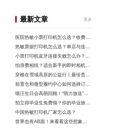
机
行业资讯
最新文章
更多
3D打印
医院热敏小票打印机怎么选？收费窗口、药房以及诊室选型指南
热敏票据打印机怎么选？单店与连锁门店选型对比
小票打印机蓝牙连接失败怎么办？从配对到断连7步排查
怕浪费相纸？适合新手的即时相机推荐
穿梭在雪域高原的公益行丨最珍贵的“礼物”，是让孩子看见远方
前置仓和微型履约中心如何选择订单小票打印机？
喵汪生日会高萌回顾！“萌力放送”请查收~
拍立得毕业生免费领？你的毕业旅行照，也有机会上「三影堂」影展了！
中国热敏打印机厂家怎么选？
世界也有AB面！来看看这些想象力拉满的拍立得作品~