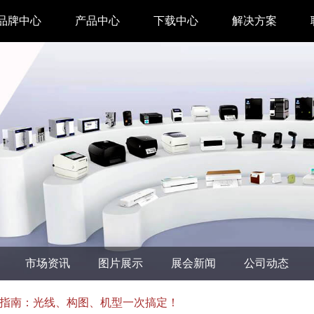
品牌中心
产品中心
下载中心
解决方案
驱动下载
家用 & SOHO
APP下载
即时零售
汉印管家
仓储物流
汉码云集
医疗行业
工具下载
餐饮行业
汉码标签软件
生产制造
市场资讯
图片展示
展会新闻
公司动态
增材制造
TTO热转印打
指南：光线、构图、机型一次搞定！