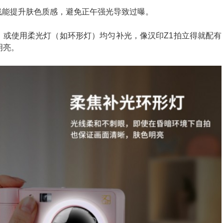
线能提升肤色质感，避免正午强光导致过曝。
，或使用柔光灯（如环形灯）均匀补光，像汉印Z1拍立得就配有
明亮。