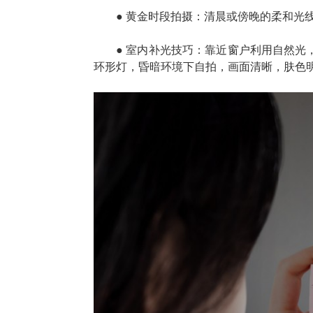
● 黄金时段拍摄：清晨或傍晚的柔和光
● 室内补光技巧：靠近窗户利用自然光
环形灯，昏暗环境下自拍，画面清晰，肤色