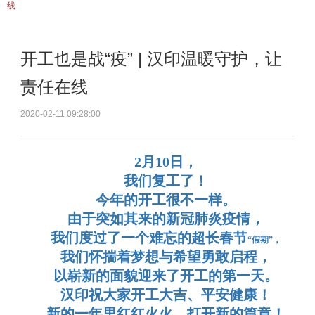
线
开工也是战“疫” | 汉印温暖守护，让
责任在线
2020-02-11 09:28:00
2月10日，
我们复工了！
今年的开工很不一样
。
由于
突如其来的
新冠肺炎
疫情
，
我们度过了一个难忘的超长春节
“假期”，
我们怀揣着梦想与希望勇敢启程，
以崭新的面貌迎来了开工的第一天。
汉印
祝大家开工大吉、平安健康！
新的一年里红红火火，打开新
的
篇章！