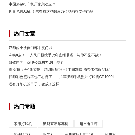
中国热敏打印机厂家怎么选？
世界也有AB面！来看看这些想象力拉满的拍立得作品~
热门文章
汉印的小伙伴们都来厦门啦！
今晚8点！！ 人民日报携手汉印直播带货，与你不见不散！
致敬医护！汉印公益助力厦门医疗
喜提“国字号”新荣誉！汉印斩获“2026中国制造·消费者信赖品牌”
打印彩色照片再也不心疼了——推荐汉印手机照片打印机CP4000L
没有打印机的日子，变成了这样……
热门专题
家用打印机
数码直喷印花机
超市电子秤
数码印花机
标签机
便携式照片打印机
收银秤