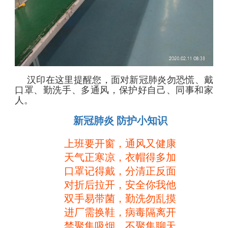
汉印在这里提醒您，面对新冠肺炎勿恐慌、戴
口罩、勤洗手、多通风，保护好自己、同事和家
人。
新冠肺炎
防护小知识
上班要开窗，通风又健康
天气正寒凉，衣帽得多加
口罩记得戴，分清正反面
对折后拉开，安全你我他
双手易带菌，勤洗勿乱摸
进厂需换鞋，病毒隔离开
禁聚集吸烟，不聚集聊天