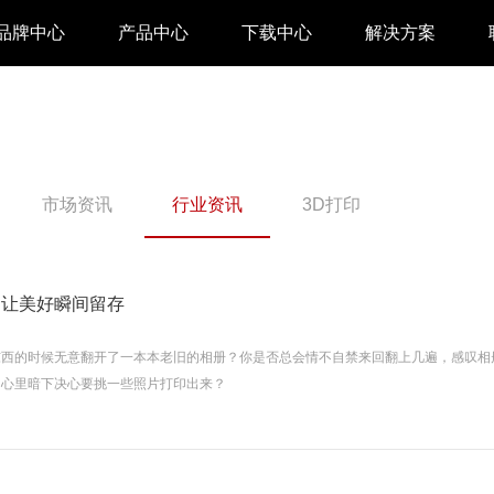
品牌中心
产品中心
下载中心
解决方案
驱动下载
家用 & SOHO
APP下载
即时零售
市场资讯
行业资讯
3D打印
汉印管家
仓储物流
汉码云集
医疗行业
，让美好瞬间留存
工具下载
餐饮行业
西的时候无意翻开了一本本老旧的相册？你是否总会情不自禁来回翻上几遍，感叹相
汉码标签软件
生产制造
，心里暗下决心要挑一些照片打印出来？
增材制造
TTO热转印打