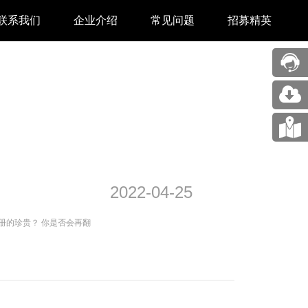
联系我们
企业介绍
常见问题
招募精英
售后中心
新闻中心
业务合作
关于我们
采购中心
图片展示
回收再利用服务
合作伙伴
2022-04-25
问题反馈&建议
汉印人文
册的珍贵？ 你是否会再翻
公司动态
展会新闻
码机
市场资讯