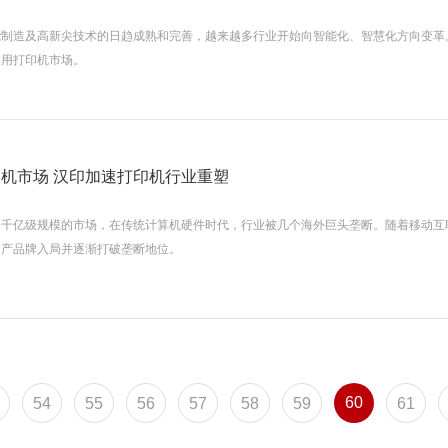
能制造及高新尖技术的日趋成熟和完善，越来越多行业开始向智能化、智慧化方向变革
家用打印机市场。
瞄准家用打印机市场 汉印加速打印机行业重塑
个千亿级规模的市场，在传统计算机硬件时代，行业被几个海外巨头垄断。随着移动互
国产品牌入局并逐渐打破垄断地位。
60
54
55
56
57
58
59
61