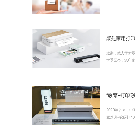
聚焦家用打
近期，致力于新
学季至今，汉印家
“教育+打印
2020年以来，
竟然月销达到1.