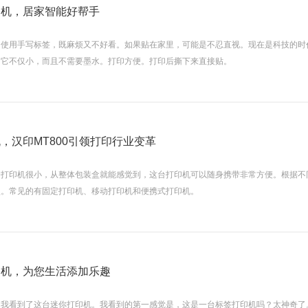
印机，居家智能好帮手
定位数码印花
常使用手写标签，既麻烦又不好看。如果贴在家里，可能是不忍直视。现在是科技的时
。它不仅小，而且不需要墨水。打印方便。打印后撕下来直接贴。
，汉印MT800引领打印行业变革
个打印机很小，从整体包装盒就能感觉到，这台打印机可以随身携带非常方便。根据不
型。常见的有固定打印机、移动打印机和便携式打印机。
印机，为您生活添加乐趣
，我看到了这台迷你打印机。我看到的第一感觉是，这是一台标签打印机吗？太神奇了