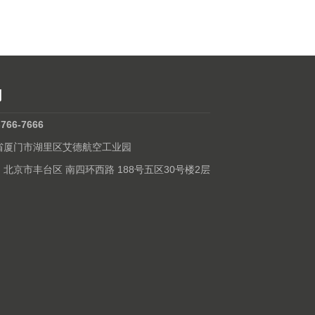
们
-766-7666
建省厦门市湖里区艾德航空工业园
: 北京市丰台区 南四环西路 188号五区30号楼2层