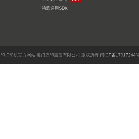
鸿蒙通用SDK
6 汉印打印机官方网站 厦门汉印股份有限公司 版权所有
闽ICP备17017244