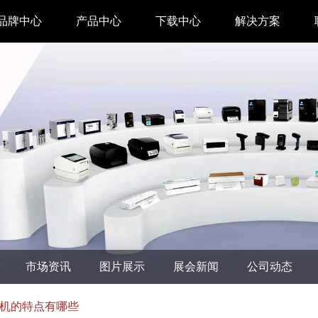
品牌中心
产品中心
下载中心
解决方案
驱动下载
家用 & SOHO
APP下载
即时零售
汉印管家
仓储物流
汉码云集
医疗行业
工具下载
餐饮行业
汉码标签软件
生产制造
市场资讯
图片展示
展会新闻
公司动态
增材制造
TTO热转印打
机的特点有哪些