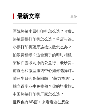
机
行业资讯
最新文章
更多
3D打印
医院热敏小票打印机怎么选？收费窗口、药房以及诊室选型指南
热敏票据打印机怎么选？单店与连锁门店选型对比
小票打印机蓝牙连接失败怎么办？从配对到断连7步排查
怕浪费相纸？适合新手的即时相机推荐
穿梭在雪域高原的公益行丨最珍贵的“礼物”，是让孩子看见远方
前置仓和微型履约中心如何选择订单小票打印机？
喵汪生日会高萌回顾！“萌力放送”请查收~
拍立得毕业生免费领？你的毕业旅行照，也有机会上「三影堂」影展了！
中国热敏打印机厂家怎么选？
世界也有AB面！来看看这些想象力拉满的拍立得作品~