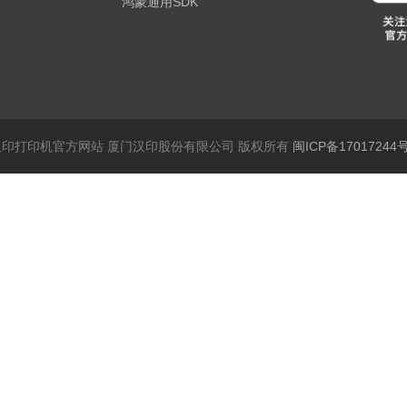
鸿蒙通用SDK
6 汉印打印机官方网站 厦门汉印股份有限公司 版权所有
闽ICP备17017244