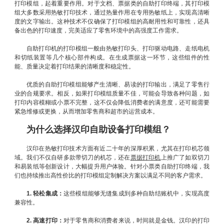
打印模组，起着重要作用。对于文档、票据类的自助打印终端，其打印模
组大多数采用热敏打印技术，通过热量作用在专用热敏纸上，实现高清晰
度的文字输出。这种技术不仅确保了打印模组的高耐用性和可靠性，还具
备出色的打印速度，完美适应了零售环境中的高强度工作需求。
自助打印机的打印模组一般由热敏打印头、打印驱动电路、走纸电机
和切纸装置等几个核心部件构成。在生成票据这一环节，这些组件的性
能、质量决定着打印结果的清晰度和稳定性。
优质的自助打印模组能够产生清晰、易读的打印输出，满足了零售行
业的合规要求。相反，如果打印模组质量不佳，可能会导致各种问题，如
打印内容模糊或小票不完整，这不仅会降低消费者的满意度，还可能需要
紧急维修或更换，从而增加零售商和超市的运营成本。
为什么选择汉印自助设备打印模组？
汉印在热敏打印技术方面有近二十年的深厚积累，尤其在打印机芯领
域。我们不仅自研多款带切刀的机芯，还在
票据打印机
上推广了如双切刀
和易装纸等创新设计，大幅提升用户体验。针对小票类自助打印终端，我
们也持续推出高性价比的打印模组定制解决方案以满足不同的客户需求。
1. 轻松集成：
这些模组能够无缝集成到多种自助结账机中，实现高度
兼容性。
2. 高速打印：
对于零售商和消费者来说，时间就是金钱。汉印的打印