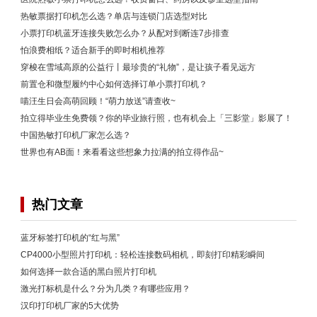
热敏票据打印机怎么选？单店与连锁门店选型对比
小票打印机蓝牙连接失败怎么办？从配对到断连7步排查
怕浪费相纸？适合新手的即时相机推荐
穿梭在雪域高原的公益行丨最珍贵的“礼物”，是让孩子看见远方
前置仓和微型履约中心如何选择订单小票打印机？
喵汪生日会高萌回顾！“萌力放送”请查收~
拍立得毕业生免费领？你的毕业旅行照，也有机会上「三影堂」影展了！
中国热敏打印机厂家怎么选？
世界也有AB面！来看看这些想象力拉满的拍立得作品~
热门文章
蓝牙标签打印机的“红与黑”
CP4000小型照片打印机：轻松连接数码相机，即刻打印精彩瞬间
如何选择一款合适的黑白照片打印机
激光打标机是什么？分为几类？有哪些应用？
汉印打印机厂家的5大优势