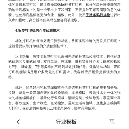
体的异形标签打印，建议选择300dpi标签打印机，这样的高分辨率能够精
确地呈现标签上的每一个细小文字和图案，不仅提升了顾客阅读信息的体
验，也使得商品标签更加专业、精致。此外，使用
手持条码扫描枪
进行出
入库扫描时，高分辨率的条码也更容易被读取。
4.标签打印机的介质侦测技术
标签打印机如何有效定位异形标签，从而实现准确的定位并打印呢？
这就需要依靠打印机的介质侦测技术了。
汉印热敏、热转印标签打印机采用先进的标签纸侦测技术，包括穿透
式侦测和反射式侦测，支持黑标、连续纸、缝标等多种介质，能够轻松应
对P形、蝴蝶型、T形等多样的不规则标签打印任务。凭借这些功能，汉印
打印机能够满足用户多元化的打印需求，为各种应用场景提供强大的支
持。
此外，简单好用的标签编辑软件也是选购标签打印机的重要加分项。
汉码，就是一款汉印自研的集轻松编辑、海量模版、云端技术为一体的强
大的标签编辑软件，场景化行业模板，清晰分类，快速导览，覆盖商业零
售、餐饮服务、生产制造、仓储物流、居家生活等领域，直接点击编辑即
可打印，保存后的标签可以云端永久保存，随时调用使用。