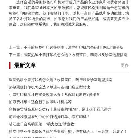
选择合适的异形标签打印机对于提升产品的专业形象和消费者体验非
常重要。我们希望通过本文的细致解析，您能够轻松找到最适合您需求的
标签打印解决方案。汉印标签打印机，以其丰富的产品线和多功能性，满
足了各种打印场景的需求。如果您对我们的产品感兴趣，或需要更多专业
建议，欢迎随时联系我们，我们将竭诚为您服务。
上一篇：
不干胶标签打印选择指南：激光打印机与条码打印机比较分析
下一篇：
医院热敏小票打印机怎么选？收费窗口、药房以及诊室选型指南
最新文章
更多
医院热敏小票打印机怎么选？收费窗口、药房以及诊室选型指南
热敏票据打印机怎么选？单店与连锁门店选型对比
小票打印机蓝牙连接失败怎么办？从配对到断连7步排查
怕浪费相纸？适合新手的即时相机推荐
穿梭在雪域高原的公益行丨最珍贵的“礼物”，是让孩子看见远方
前置仓和微型履约中心如何选择订单小票打印机？
喵汪生日会高萌回顾！“萌力放送”请查收~
拍立得毕业生免费领？你的毕业旅行照，也有机会上「三影堂」影展了！