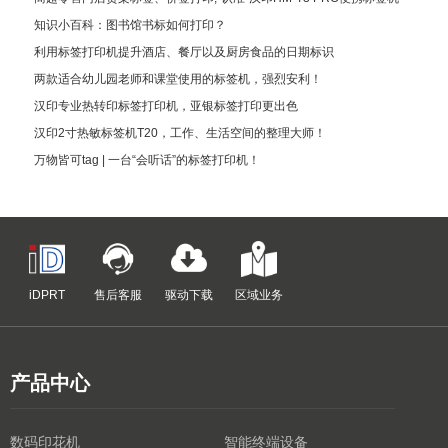
知识小百科：图书馆书标如何打印？
利用标签打印机提升酒店、餐厅以及厨房食品的日期标识
两款适合幼儿园老师和课堂使用的标签机，强烈安利！
汉印专业热转印标签打印机，亚银标签打印更出色
汉印2寸热敏标签机T20，工作、生活空间的整理大师！
万物皆可tag | 一台“会听话”的标签打印机！
iDPRT
售后客服
驱动下载
区域业务
产品中心
数码印花机
智能终端设备