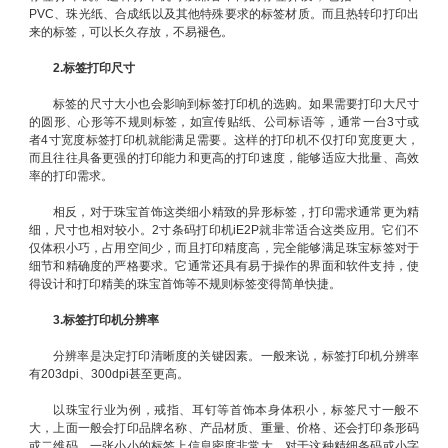
PVC、珠光纸、合成纸以及其他特殊要求的标签材质。而且热转印打印出
来的标签，可以长久存放，不易褪色。
2.标签打印尺寸
标签的尺寸大小也会影响到标签打印机的选购。如果需要打印大尺寸
的圆形、心形等不规则标签，如宣传贴纸、公司标语等，通常一台3寸或
者4寸宽度标签打印机就能满足需要。这样的打印机不仅打印宽度更大，
而且往往具备更强的打印能力和更高的打印速度，能够适应大批量、高效
率的打印需求。
相反，对于珠宝首饰这类细小精致的异形标签，打印需求通常更为精
细，尺寸也相对较小。2寸条码打印机iE2P就非常适合这类应用。它们不
仅体积小巧，占用空间少，而且打印精度高，完全能够满足珠宝标签对于
细节和精确度的严格要求。它通常还具有易于操作的界面和软件支持，使
得设计和打印精美的珠宝首饰等不规则标签变得简单快捷。
3.标签打印机分辨率
分辨率是决定打印清晰度的关键因素。一般来说，标签打印机分辨率
有203dpi、300dpi甚至更高。
以珠宝行业为例，戒指、耳钉等首饰本身体积小，标签尺寸一般不
大，上面一般会打印品牌名称、产品材质、重量、价格、还会打印条形码
或二维码。一张小小的标签上信息密度非常大，对于这种精细条码或小字