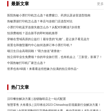
最新文章
更多
医院热敏小票打印机怎么选？收费窗口、药房以及诊室选型指南
热敏票据打印机怎么选？单店与连锁门店选型对比
小票打印机蓝牙连接失败怎么办？从配对到断连7步排查
怕浪费相纸？适合新手的即时相机推荐
穿梭在雪域高原的公益行丨最珍贵的“礼物”，是让孩子看见远方
前置仓和微型履约中心如何选择订单小票打印机？
喵汪生日会高萌回顾！“萌力放送”请查收~
拍立得毕业生免费领？你的毕业旅行照，也有机会上「三影堂」影展了！
中国热敏打印机厂家怎么选？
世界也有AB面！来看看这些想象力拉满的拍立得作品~
热门文章
汉印餐饮解决方案 | 连锁咖啡店之一站式配置
智慧零售 大有看头 | 汉印将在2023 Chinashop呈现最新行业解决方案！
汉印杯 | 全国首届数码印花调色师技能大赛，推动高技能人才队伍建设！