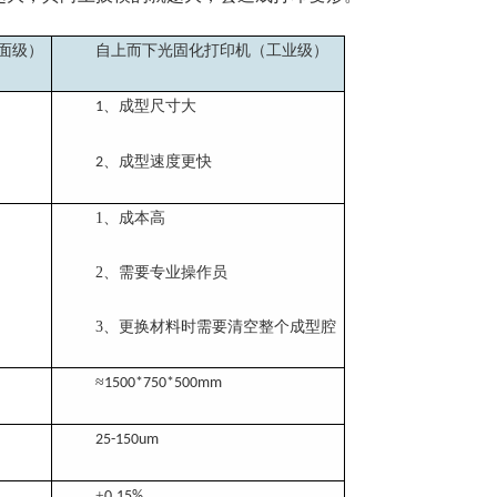
面级）
自上而下
光固化打印机
（工业级）
、成型尺寸大
1
、成型速度更快
2
1、
成本高
2、
需要专业操作员
3、
更换材料时需要清空整个成型腔
≈
1500*750*500mm
25-150um
±
0.15%