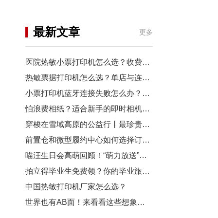
机
行业资讯
最新文章
更多
3D打印
医院热敏小票打印机怎么选？收费窗口、药房以及诊室选型指南
热敏票据打印机怎么选？单店与连锁门店选型对比
小票打印机蓝牙连接失败怎么办？从配对到断连7步排查
怕浪费相纸？适合新手的即时相机推荐
穿梭在雪域高原的公益行丨最珍贵的“礼物”，是让孩子看见远方
前置仓和微型履约中心如何选择订单小票打印机？
喵汪生日会高萌回顾！“萌力放送”请查收~
拍立得毕业生免费领？你的毕业旅行照，也有机会上「三影堂」影展了！
中国热敏打印机厂家怎么选？
世界也有AB面！来看看这些想象力拉满的拍立得作品~