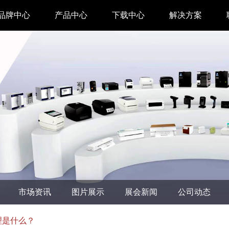
品牌中心
产品中心
下载中心
解决方案
驱动下载
家用 & SOHO
APP下载
即时零售
汉印管家
仓储物流
汉码云集
医疗行业
工具下载
餐饮行业
汉码标签软件
生产制造
市场资讯
图片展示
展会新闻
公司动态
增材制造
TTO热转印打
理是什么？