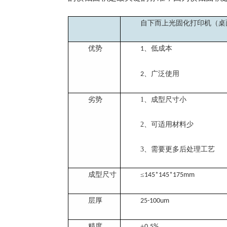
自下而上
光固化打印机
（桌
优势
、低成本
1
、广泛使用
2
劣势
1、
成型尺寸小
2、
可适用材料少
3、
需要更多后处理工艺
成型尺寸
≤
145*145*175mm
层厚
25-100um
精度
±
0.5%