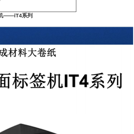
带
机——iT4系列