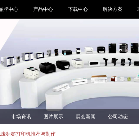
品牌中心
产品中心
下载中心
解决方案
驱动下载
家用 & SOHO
APP下载
即时零售
汉印管家
仓储物流
汉码云集
医疗行业
工具下载
餐饮行业
汉码标签软件
生产制造
市场资讯
图片展示
展会新闻
公司动态
增材制造
TTO热转印打
标危废标签打印机推荐与制作