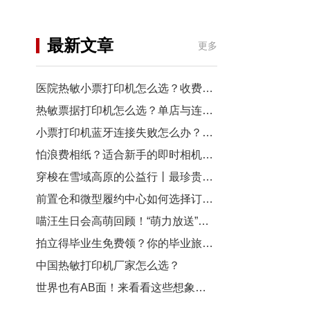
机
行业资讯
最新文章
更多
3D打印
医院热敏小票打印机怎么选？收费窗口、药房以及诊室选型指南
热敏票据打印机怎么选？单店与连锁门店选型对比
小票打印机蓝牙连接失败怎么办？从配对到断连7步排查
怕浪费相纸？适合新手的即时相机推荐
穿梭在雪域高原的公益行丨最珍贵的“礼物”，是让孩子看见远方
前置仓和微型履约中心如何选择订单小票打印机？
喵汪生日会高萌回顾！“萌力放送”请查收~
拍立得毕业生免费领？你的毕业旅行照，也有机会上「三影堂」影展了！
中国热敏打印机厂家怎么选？
世界也有AB面！来看看这些想象力拉满的拍立得作品~