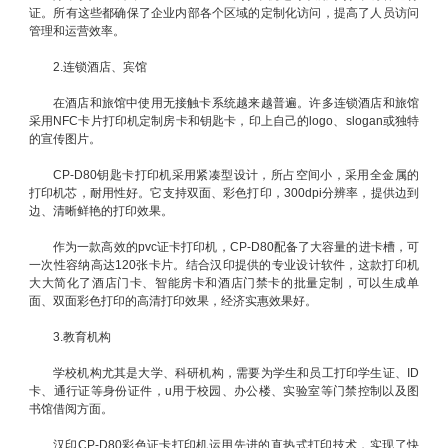
证。所有这些都确保了企业内部各个区域的定制化访问，提高了人员访问
管理和运营效率。
2.连锁酒店、宾馆
在酒店和旅馆中使用无接触卡系统越来越普遍。许多连锁酒店和旅馆
采用NFC卡片打印机定制房卡和钥匙卡，印上自己的logo、slogan或独特
的宣传图片。
CP-D80钥匙卡打印机采用紧凑型设计，所占空间小，采用全金属的
打印机芯，耐用性好。它支持双面、彩色打印，300dpi分辨率，提供边到
边、清晰鲜艳的打印效果。
作为一款高效的pvc证卡打印机，CP-D80配备了大容量的进卡槽，可
一次性容纳高达120张卡片。结合汉印提供的专业设计软件，这款打印机
大大简化了酒店门卡、智能房卡和酒店门禁卡的批量定制，可以生成单
面、双面彩色打印的高清打印效果，经济实惠效果好。
3.教育机构
学校机构尤其是大学、科研机构，需要为学生和员工打印学生证、ID
卡、通行证等身份证件，u用于校园、办公楼、实验室等门禁控制以及图
书馆借阅方面。
汉印CP-D80彩色证卡打印机运用先进的直热式打印技术，实现了快