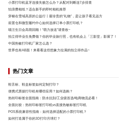
小票打印机蓝牙连接失败怎么办？从配对到断连7步排查
怕浪费相纸？适合新手的即时相机推荐
穿梭在雪域高原的公益行丨最珍贵的“礼物”，是让孩子看见远方
前置仓和微型履约中心如何选择订单小票打印机？
喵汪生日会高萌回顾！“萌力放送”请查收~
拍立得毕业生免费领？你的毕业旅行照，也有机会上「三影堂」影展了！
中国热敏打印机厂家怎么选？
世界也有AB面！来看看这些想象力拉满的拍立得作品~
热门文章
鞋舌标、鞋盒标签如何定制打印？
便携式票据打印机有哪些应用？如何选购？
热转印标签全面指南：防水抗刮/工业级首选/电商物流必看！
全面比较：热转印标签打印机vs直接热敏标签打印机
POS系统兼容性指南：如何选择适配的小票打印机？
如何打造属于你的3D打印月球灯？