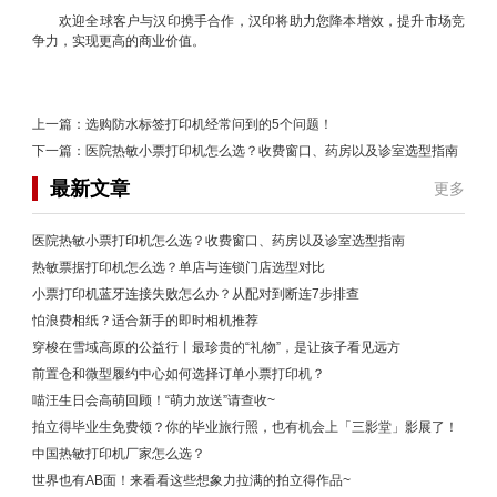
欢迎全球客户与汉印携手合作，汉印将助力您降本增效，提升市场竞
争力，实现更高的商业价值。
上一篇：
选购防水标签打印机经常问到的5个问题！
下一篇：
医院热敏小票打印机怎么选？收费窗口、药房以及诊室选型指南
最新文章
更多
医院热敏小票打印机怎么选？收费窗口、药房以及诊室选型指南
热敏票据打印机怎么选？单店与连锁门店选型对比
小票打印机蓝牙连接失败怎么办？从配对到断连7步排查
怕浪费相纸？适合新手的即时相机推荐
穿梭在雪域高原的公益行丨最珍贵的“礼物”，是让孩子看见远方
前置仓和微型履约中心如何选择订单小票打印机？
喵汪生日会高萌回顾！“萌力放送”请查收~
拍立得毕业生免费领？你的毕业旅行照，也有机会上「三影堂」影展了！
中国热敏打印机厂家怎么选？
世界也有AB面！来看看这些想象力拉满的拍立得作品~