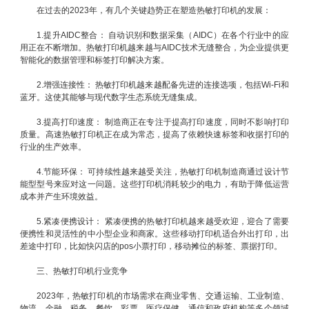
在过去的2023年，有几个关键趋势正在塑造热敏打印机的发展：
1.提升AIDC整合： 自动识别和数据采集（AIDC）在各个行业中的应
用正在不断增加。热敏打印机越来越与AIDC技术无缝整合，为企业提供更
智能化的数据管理和标签打印解决方案。
2.增强连接性： 热敏打印机越来越配备先进的连接选项，包括Wi-Fi和
蓝牙。这使其能够与现代数字生态系统无缝集成。
3.提高打印速度： 制造商正在专注于提高打印速度，同时不影响打印
质量。高速热敏打印机正在成为常态，提高了依赖快速标签和收据打印的
行业的生产效率。
4.节能环保： 可持续性越来越受关注，热敏打印机制造商通过设计节
能型型号来应对这一问题。这些打印机消耗较少的电力，有助于降低运营
成本并产生环境效益。
5.紧凑便携设计： 紧凑便携的热敏打印机越来越受欢迎，迎合了需要
便携性和灵活性的中小型企业和商家。这些移动打印机适合外出打印，出
差途中打印，比如快闪店的pos小票打印，移动摊位的标签、票据打印。
三、热敏打印机行业竞争
2023年，热敏打印机的市场需求在商业零售、交通运输、工业制造、
物流、金融、税务、餐饮、彩票、医疗保健、通信和政府机构等多个领域