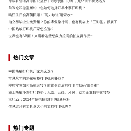
穿梭在雪域高原的公益行丨最珍贵的“礼物”，是让孩子看见远方
前置仓和微型履约中心如何选择订单小票打印机？
喵汪生日会高萌回顾！“萌力放送”请查收~
拍立得毕业生免费领？你的毕业旅行照，也有机会上「三影堂」影展了！
中国热敏打印机厂家怎么选？
世界也有AB面！来看看这些想象力拉满的拍立得作品~
热门文章
中国热敏打印机厂家怎么选？
常见尺寸的热敏标签打印机有哪些？
即时零售如何高效运转？前置仓背后的打印与扫码“组合拳”
跟上热敏小票打印趋势：无线、云端、环保，助力企业数字化转型
汉印Z2：2024年便携拍照打印机新标杆
你见过只有文具盒大小的文档打印机吗？
热门专题