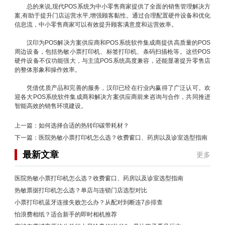
总的来说,现代POS系统为中小零售商家提供了全面的销售管理解决方
案,有助于提升门店运营水平,增强顾客黏性。通过合理配置硬件设备和优化
信息流，中小零售商家可以有效提升顾客满意度和运营效率。
汉印为POS解决方案供应商和POS系统软件集成商提供高质量的POS
周边设备，包括热敏小票打印机、标签打印机、条码扫描枪等。这些POS
硬件设备不仅功能强大，与主流POS系统高度兼容，还能显著提升零售店
的整体形象和操作效率。
凭借优质产品和完善的服务，汉印已经在行业内赢得了广泛认可。欢
迎各大POS系统软件集成商和解决方案供应商前来咨询与合作，共同推进
智能高效的销售环境建设。
上一篇：
如何选择合适的热转印碳带耗材？
下一篇：
医院热敏小票打印机怎么选？收费窗口、药房以及诊室选型指南
最新文章
更多
医院热敏小票打印机怎么选？收费窗口、药房以及诊室选型指南
热敏票据打印机怎么选？单店与连锁门店选型对比
小票打印机蓝牙连接失败怎么办？从配对到断连7步排查
怕浪费相纸？适合新手的即时相机推荐