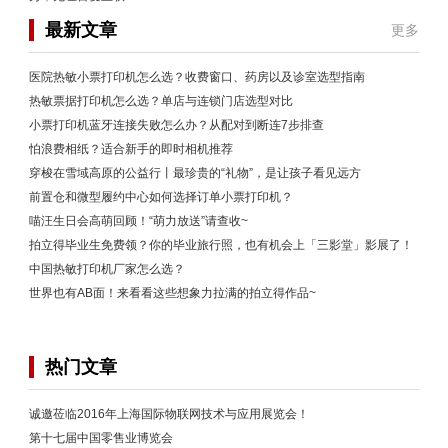
最新文章
更多
医院热敏小票打印机怎么选？收费窗口、药房以及诊室选型指南
热敏票据打印机怎么选？单店与连锁门店选型对比
小票打印机蓝牙连接失败怎么办？从配对到断连7步排查
怕浪费相纸？适合新手的即时相机推荐
穿梭在雪域高原的公益行丨最珍贵的“礼物”，是让孩子看见远方
前置仓和微型履约中心如何选择订单小票打印机？
喵汪生日会高萌回顾！“萌力放送”请查收~
拍立得毕业生免费领？你的毕业旅行照，也有机会上「三影堂」影展了！
中国热敏打印机厂家怎么选？
世界也有AB面！来看看这些想象力拉满的拍立得作品~
热门文章
诚邀莅临2016年上海国际物联网技术与应用展览会！
第十七届中国零售业博览会