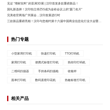
见证 “增材实料” 的亚洲3D展 | 汉印首发多款重磅新品！
国礼新选择！汉印拍立得Z5S成为金砖会议上的“厦门名片”
完美收官两场广州展会，汉印发展进行时
三款新品重磅亮相！汉印与您相约第十六届中国商业信息化行业大会暨展览会
热门专题
小型家用打印机
快递打印机
TTO打码机
家用打印机
便携式标签打印机
热转印打码机
二维码扫描器
手持条码扫描枪
收银秤
面单打印机
数码直喷印花机
热敏标签打印机
相关产品