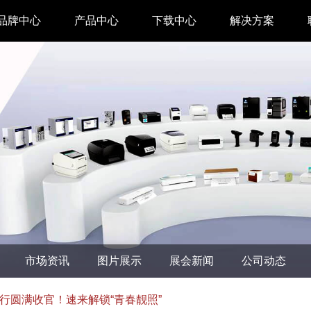
品牌中心
产品中心
下载中心
解决方案
驱动下载
家用 & SOHO
APP下载
即时零售
汉印管家
仓储物流
汉码云集
医疗行业
工具下载
餐饮行业
汉码标签软件
生产制造
市场资讯
图片展示
展会新闻
公司动态
增材制造
TTO热转印打
行圆满收官！速来解锁“青春靓照”