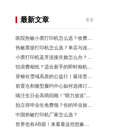
机
行业资讯
最新文章
更多
3D打印
医院热敏小票打印机怎么选？收费窗口、药房以及诊室选型指南
热敏票据打印机怎么选？单店与连锁门店选型对比
小票打印机蓝牙连接失败怎么办？从配对到断连7步排查
怕浪费相纸？适合新手的即时相机推荐
穿梭在雪域高原的公益行丨最珍贵的“礼物”，是让孩子看见远方
前置仓和微型履约中心如何选择订单小票打印机？
喵汪生日会高萌回顾！“萌力放送”请查收~
拍立得毕业生免费领？你的毕业旅行照，也有机会上「三影堂」影展了！
中国热敏打印机厂家怎么选？
世界也有AB面！来看看这些想象力拉满的拍立得作品~