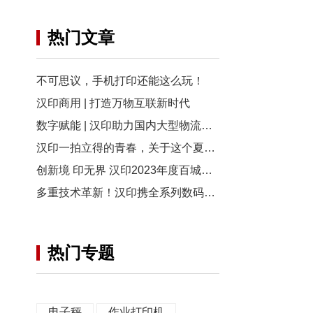
热门文章
不可思议，手机打印还能这么玩！
汉印商用 | 打造万物互联新时代
数字赋能 | 汉印助力国内大型物流商实现RFID智能仓储管理 ！
汉印一拍立得的青春，关于这个夏天的印象一直都在！
创新境 印无界 汉印2023年度百城巡展强势来袭！
多重技术革新！汉印携全系列数码印花新品亮相2024 ITMA 亚洲展！
热门专题
电子秤
作业打印机