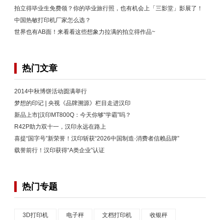
拍立得毕业生免费领？你的毕业旅行照，也有机会上「三影堂」影展了！
中国热敏打印机厂家怎么选？
世界也有AB面！来看看这些想象力拉满的拍立得作品~
热门文章
2014中秋博饼活动圆满举行
梦想的印记 | 央视《品牌溯源》栏目走进汉印
新品上市|汉印MT800Q：今天你够“学霸”吗？
R42P助力双十一，汉印永远在路上
喜提“国字号”新荣誉！汉印斩获“2026中国制造·消费者信赖品牌”
载誉前行！汉印获得“A类企业”认证
热门专题
3D打印机
电子秤
文档打印机
收银秤