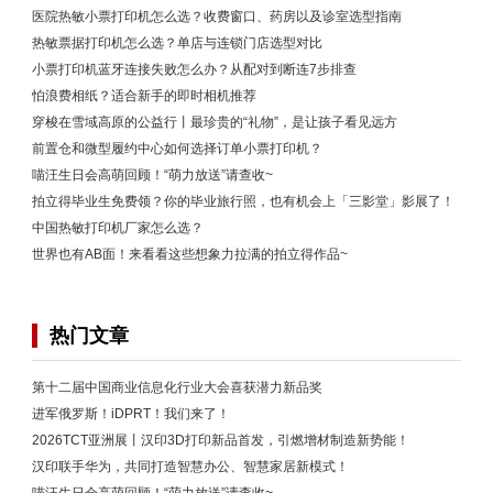
医院热敏小票打印机怎么选？收费窗口、药房以及诊室选型指南
热敏票据打印机怎么选？单店与连锁门店选型对比
小票打印机蓝牙连接失败怎么办？从配对到断连7步排查
怕浪费相纸？适合新手的即时相机推荐
穿梭在雪域高原的公益行丨最珍贵的“礼物”，是让孩子看见远方
前置仓和微型履约中心如何选择订单小票打印机？
喵汪生日会高萌回顾！“萌力放送”请查收~
拍立得毕业生免费领？你的毕业旅行照，也有机会上「三影堂」影展了！
中国热敏打印机厂家怎么选？
世界也有AB面！来看看这些想象力拉满的拍立得作品~
热门文章
第十二届中国商业信息化行业大会喜获潜力新品奖
进军俄罗斯！iDPRT！我们来了！
2026TCT亚洲展丨汉印3D打印新品首发，引燃增材制造新势能！
汉印联手华为，共同打造智慧办公、智慧家居新模式！
喵汪生日会高萌回顾！“萌力放送”请查收~