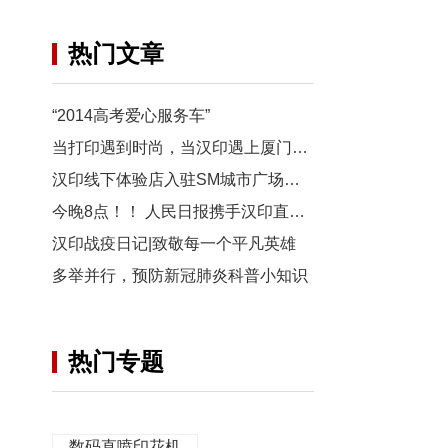
热门文章
“2014高考爱心服务车”
当打印遇到时尚，当汉印遇上厦门国际时尚周
汉印线下体验店入驻SM城市广场一期，开业福利来袭~
今晚8点！！ 人民日报携手汉印直播带货，与你不见不散！
汉印战疫日记|致敬每一个平凡英雄
多举并行，预防新冠肺炎科普小知识
热门专题
数码直喷印花机