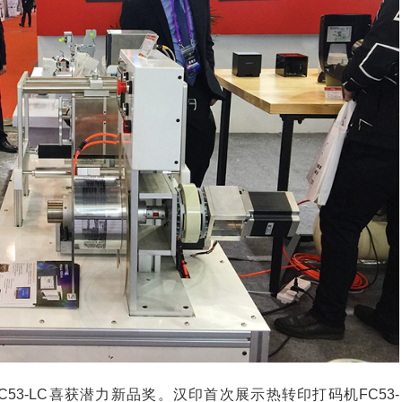
FC53-LC喜获潜力新品奖。汉印首次展示热转印打码机FC53-