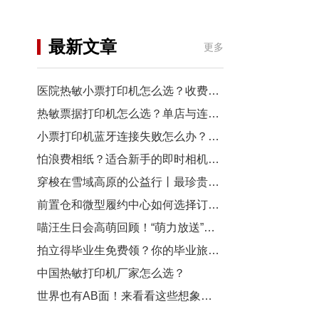
机
行业资讯
最新文章
更多
3D打印
医院热敏小票打印机怎么选？收费窗口、药房以及诊室选型指南
热敏票据打印机怎么选？单店与连锁门店选型对比
小票打印机蓝牙连接失败怎么办？从配对到断连7步排查
怕浪费相纸？适合新手的即时相机推荐
穿梭在雪域高原的公益行丨最珍贵的“礼物”，是让孩子看见远方
前置仓和微型履约中心如何选择订单小票打印机？
喵汪生日会高萌回顾！“萌力放送”请查收~
拍立得毕业生免费领？你的毕业旅行照，也有机会上「三影堂」影展了！
中国热敏打印机厂家怎么选？
世界也有AB面！来看看这些想象力拉满的拍立得作品~