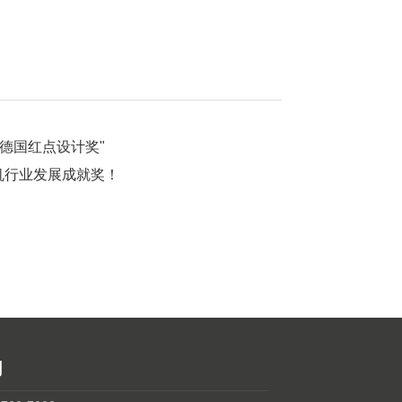
2德国红点设计奖"
机行业发展成就奖！
们