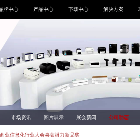
品牌中心
产品中心
下载中心
解决方案
驱动下载
家用 & SOHO
APP下载
即时零售
汉印管家
仓储物流
汉码云集
医疗行业
工具下载
餐饮行业
汉码标签软件
生产制造
市场资讯
图片展示
展会新闻
公司动态
增材制造
TTO热转印打
商业信息化行业大会喜获潜力新品奖