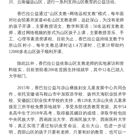
川、云南偏远山区，进行一系列支持山区教育的公益活动。
香巴拉
公益
通过
“山区支教+
网络远程支教
”模式，每年面
对社会招募并派遣
40
名山区支教老师，远赴深山，为没有老师
的孩子开课，主要教授语文、数学和英语；
50
名远程支教老
师，通过网络视频的形式为山区孩子上课，主要教授
音乐、手
工
、心理
等素质类课程
。目前为止，
香巴拉
公益
持续支教于
8
所山区村小，
每年支教总课时达
1.4
万课时，已累计帮助约
12000
多名山区孩子顺利开课
。
除此以外，
香巴拉
公益
依靠山区支教老师的实地家访和资
料核实，目前资助着
200
名
贫困生持续就学
，其中
1
2
名已踏入
大学校门。
2
015
年，
香巴拉
公益
与凉山彝族妇女儿童发展中心共同合
作，依托安徽省马鞍山市中加双语学校、扬州天海职业技术学
校、安徽皖江职业技术学校的支持，将
1
28
名大凉山失依儿童承
接至三所学校免费异地就学，享受东部优质教育资源。其中
5
4
名高中生于
2
018
年高考，取得极其瞩目的成绩，录取学校包括
中央民族大学、西南政法大学、西南民族大学、西南医科大学
等，真正实现了通过知识改变命运、走出大山
。
也进一步证
明，西部山区的孩子只要有老师、只要有好的教育，
也可以一