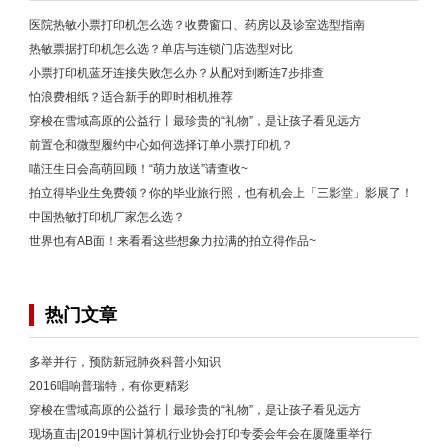
医院热敏小票打印机怎么选？收费窗口、药房以及诊室选型指南
热敏票据打印机怎么选？单店与连锁门店选型对比
小票打印机蓝牙连接失败怎么办？从配对到断连7步排查
怕浪费相纸？适合新手的即时相机推荐
穿梭在雪域高原的公益行丨最珍贵的“礼物”，是让孩子看见远方
前置仓和微型履约中心如何选择订单小票打印机？
喵汪生日会高萌回顾！“萌力放送”请查收~
拍立得毕业生免费领？你的毕业旅行照，也有机会上「三影堂」影展了！
中国热敏打印机厂家怎么选？
世界也有AB面！来看看这些想象力拉满的拍立得作品~
热门文章
多举并行，预防新冠肺炎科普小知识
2016唱响普瑞特，有你更精彩
穿梭在雪域高原的公益行丨最珍贵的“礼物”，是让孩子看见远方
现场直击|2019中国计算机行业协会打印专委会年会在厦隆重举行