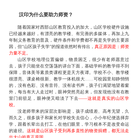
汉印为什么要助力师资？
随着国家对西部山区教育投入的加大，山区学校硬件设施
已经越来越好，有漂亮的教学楼、有完善的多媒体，再加上九
年制义务教育的普及，硬件条件和学费都不再是失学的主要原
因，但
“山区孩子失学”的报道依然时有传出，
真正原因是：师资
力量不足。
山区学校地理位置偏僻，物质困乏，很少有老师愿意过
去，孩子只能坐在空荡荡的讲台下面，基础学科的教学得不到
保障，音体美等素质类课程更是天方夜谭。学校不小、教学楼
很漂亮、课桌椅很新、教学一体机很大
……
可校园里却静悄悄
的，没有色彩、没有音符、没有读书声，孩子们渴望地望着窗
外，每当有大人走过时，眼神突然亮起来，但发现他没有在教
室门前驻足，眼神便又暗淡了下去
——这就是真实的山区学
校。
没老师带来的深层次影响是，孩子成绩差、高考无望，久
而久之，很多孩子和家长对学校失去信心，小小年纪便选择弃
学，跟着长辈出去打工，在他们眼里，学习根本不是改变命运
的途径。
这就是山区孩子受到再多直性的物资捐赠，都无法走
出大山的真正原因。