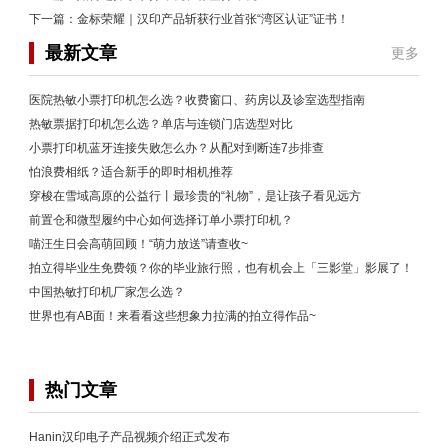
下一篇：
金标荣耀｜汉印产品斩获行业首张“湾区认证”证书！
最新文章
更多
医院热敏小票打印机怎么选？收费窗口、药房以及诊室选型指南
热敏票据打印机怎么选？单店与连锁门店选型对比
小票打印机蓝牙连接失败怎么办？从配对到断连7步排查
怕浪费相纸？适合新手的即时相机推荐
穿梭在雪域高原的公益行丨最珍贵的“礼物”，是让孩子看见远方
前置仓和微型履约中心如何选择订单小票打印机？
喵汪生日会高萌回顾！“萌力放送”请查收~
拍立得毕业生免费领？你的毕业旅行照，也有机会上「三影堂」影展了！
中国热敏打印机厂家怎么选？
世界也有AB面！来看看这些想象力拉满的拍立得作品~
热门文章
Hanin汉印电子产品视频介绍正式发布