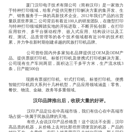
厦门汉印电子技术有限公司（简称汉印）是一家致力
于特种打印领域，给客户提供完整打印解决方案的集开发、生
产、销售服务于一体的高新技术企业。2012年我们产品的出货
量跃居世界第二 公司背后有着近100人的研发团队，在微型打印
与特种打印领域脚踏实地的开拓进取，不断开拓创新，在打印
应用软件、多平台驱动程序、嵌入式应用、结构设计以及工
程、测试、品质管理等的各个技术领域都有近10年的技术积
累，并力争在新时期创建卓越的民族打印机品牌。
公司曾给国内外多家知名品牌提供过OEM及ODM产
品。提供票据打印机、标签打印机及便携式打印机解决方案。
公司现有生产车间两层，面积达三千多平方米，生产流水线3
条，日产能500台
现拥有票据打印机、针式打印机、标签打印机、便携
智能打印机四大系列十几种机型，产品应用领域涵盖：零售、
餐饮、物流、金融、政务等多重领域。
汉印品牌推出后，收获大量的好评。
汉印产品定位在中高端市场，我们有信心在中高端市
场占据一块属于民族品牌的天地。
有些人会说汉印产品价格贵！这个说法不全面，汉印
高品质的机器，从价格上去对比那些所谓便宜的机器，产品的