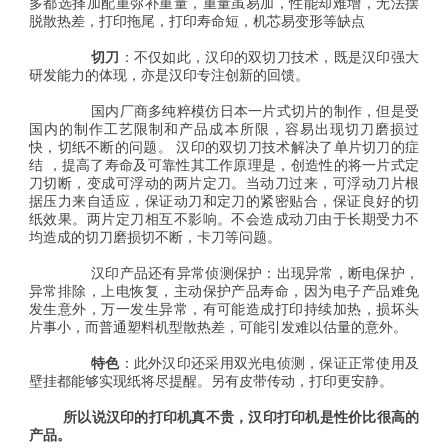
多都选择加配重弥补重量，重量虽易加，性能却难增，无法摆
脱散热差，打印拖尾，打印寿命短，机芯易变形等缺点
切刀
：不仅如此，汉印的双切刀技术，既是汉印强大
研发能力的体现，亦是汉印专注创新的回馈。
国内厂商多纯粹模仿日本一片式切片的制作，但是受
国内的制作工艺限制和产品成本所限，容易出现切刀磨损过
快，切纸不断的问题。 汉印的双切刀技术解决了单片切刀的症
结 ，提高了寿命及可靠性其工作原理是，创造性的将一片式定
刀切断，变成可浮动的两片定刀。当动刀过来，可浮动刀片根
据压力来自适应，保证动刀和定刀的紧密贴合，保证良好的切
纸效果。两片定刀相互不影响。不会造成动刀由于长期受力不
均造成的切刀磨损切不断，卡刀等问题。
汉印产品还有异常侦测保护：出现异常，断电保护，
异常排除，上电恢复，主动保护产品寿命，因为电子产品难免
发生意外，万一发生异常，有可能造成打印持续加热，损坏头
片事小，而普通塑料机型散热差，可能引发难以估量的意外。
特色
：此外汉印还采用双光电侦测，保证正常使用及
壁挂都能够实现纸将尽提醒。另有皮带传动，打印更安静。
所以说汉印的打印机真不贵，汉印打印机是性价比很高的
产品。