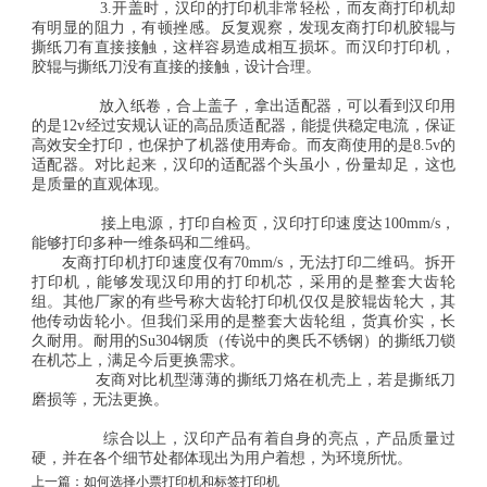
3.开盖时，汉印的打印机非常轻松，而友商打印机却
有明显的阻力，有顿挫感。反复观察，发现友商打印机胶辊与
撕纸刀有直接接触，这样容易造成相互损坏。而汉印打印机，
胶辊与撕纸刀没有直接的接触，设计合理。
放入纸卷，合上盖子，拿出适配器，可以看到汉印用
的是12v经过安规认证的高品质适配器，能提供稳定电流，保证
高效安全打印，也保护了机器使用寿命。而友商使用的是8.5v的
适配器。对比起来，汉印的适配器个头虽小，份量却足，这也
是质量的直观体现。
接上电源，打印自检页，汉印打印速度达100mm/s，
能够打印多种一维条码和二维码。
友商打印机打印速度仅有70mm/s，无法打印二维码。拆开
打印机，能够发现汉印用的打印机芯，采用的是整套大齿轮
组。其他厂家的有些号称大齿轮打印机仅仅是胶辊齿轮大，其
他传动齿轮小。但我们采用的是整套大齿轮组，货真价实，长
久耐用。耐用的Su304钢质（传说中的奥氏不锈钢）的撕纸刀锁
在机芯上，满足今后更换需求。
友商对比机型薄薄的撕纸刀烙在机壳上，若是撕纸刀
磨损等，无法更换。
综合以上，汉印产品有着自身的亮点，产品质量过
硬，并在各个细节处都体现出为用户着想，为环境所忧。
上一篇：
如何选择小票打印机和标签打印机