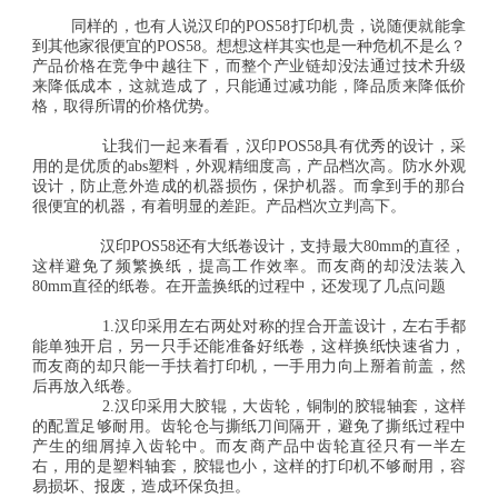
同样的，也有人说汉印的POS58打印机贵，说随便就能拿
到其他家很便宜的POS58。想想这样其实也是一种危机不是么？
产品价格在竞争中越往下，而整个产业链却没法通过技术升级
来降低成本，这就造成了，只能通过减功能，降品质来降低价
格，取得所谓的价格优势。
让我们一起来看看，汉印POS58具有优秀的设计，采
用的是优质的abs塑料，外观精细度高，产品档次高。防水外观
设计，防止意外造成的机器损伤，保护机器。而拿到手的那台
很便宜的机器，有着明显的差距。产品档次立判高下。
汉印POS58还有大纸卷设计，支持最大80mm的直径，
这样避免了频繁换纸，提高工作效率。而友商的却没法装入
80mm直径的纸卷。在开盖换纸的过程中，还发现了几点问题
1.汉印采用左右两处对称的捏合开盖设计，左右手都
能单独开启，另一只手还能准备好纸卷，这样换纸快速省力，
而友商的却只能一手扶着打印机，一手用力向上掰着前盖，然
后再放入纸卷。
2.汉印采用大胶辊，大齿轮，铜制的胶辊轴套，这样
的配置足够耐用。齿轮仓与撕纸刀间隔开，避免了撕纸过程中
产生的细屑掉入齿轮中。而友商产品中齿轮直径只有一半左
右，用的是塑料轴套，胶辊也小，这样的打印机不够耐用，容
易损坏、报废，造成环保负担。