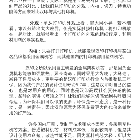
对比不在一个量级，实际上就是用宝马去对比宝骏。那么回归
到产品的对比，让我们从打印机的外观，内核，切刀，特色功
能等方面来对比汉印与其他打印机。
外观
：单从打印机外观上看，都大同小异，若不细
看，难以分辨出太大差异。但是实际触摸打印机，将打印机放
在一起对比。就能够看出一个打印机的外观的精细程度，和用
材用料的厚实程度。
内核
：只要打开打印机，就能发现汉印打印机与某知
名品牌都采用金属机芯，而其他国内的打印机都用塑料机芯。
汉印之所以采用自主研发的金属架构机芯，那是因为金
属机芯能够加强散热，延长寿命，同时采用大齿轮，大马达，
减轻了售后成本，更重要的是汉印打印机行业内首推整机三年
保。因为我们产品的设计使用寿命5-7年，这是汉印对自己的信
心，也是对用户的用心。同时也是汉印高度社会责任感的体
现，柴静的演讲《穹顶之下》让我们能够深切感受到共呼吸同
命运，为环保我们可以做的更多，环保是一种态度，是一种行
动，是一种责任，因此汉印愿意为环保花费更大的代价来做耐
用的好产品。
许多国内厂商，受制于技术和成本因素，多采用塑料
机芯方案。普通塑料机芯，材料成本低，装配较简单，但是其
设计使用寿命短，散热性能不足。因为塑料机芯太轻，所以大