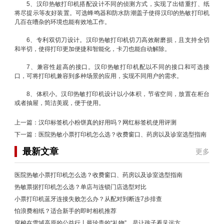
5、汉印热敏打印机搭配设计不同的侦测方式，实现了出错重打、纸
将尽提示等友好装置。可选蜂鸣器和防水防潮盖子使得汉印的热敏打印机
几百在嘈杂的环境也能有效地工作。
6、专利双切刀设计。汉印热敏打印机切刀高效耐磨损，且支持全切
和半切，使得打印更加便捷和智能化，卡刀也能自动解除。
7、兼容性超高的接口。汉印热敏打印机配以不同的接口和可选接
口，可将打印机兼容到多种场景的应用，实现不同用户的需求。
8、体积小。汉印热敏打印机设计以小体积，节省空间，放置在柜台
或者抽屉，简洁美观，便于使用。
上一篇：
汉印标签机小粉饼真的好用吗？网红标签机使用评测
下一篇：
医院热敏小票打印机怎么选？收费窗口、药房以及诊室选型指南
最新文章
更多
医院热敏小票打印机怎么选？收费窗口、药房以及诊室选型指南
热敏票据打印机怎么选？单店与连锁门店选型对比
小票打印机蓝牙连接失败怎么办？从配对到断连7步排查
怕浪费相纸？适合新手的即时相机推荐
穿梭在雪域高原的公益行丨最珍贵的“礼物”，是让孩子看见远方