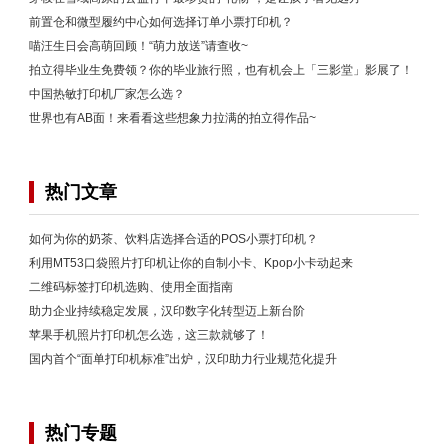
前置仓和微型履约中心如何选择订单小票打印机？
喵汪生日会高萌回顾！“萌力放送”请查收~
拍立得毕业生免费领？你的毕业旅行照，也有机会上「三影堂」影展了！
中国热敏打印机厂家怎么选？
世界也有AB面！来看看这些想象力拉满的拍立得作品~
热门文章
如何为你的奶茶、饮料店选择合适的POS小票打印机？
利用MT53口袋照片打印机让你的自制小卡、Kpop小卡动起来
二维码标签打印机选购、使用全面指南
助力企业持续稳定发展，汉印数字化转型迈上新台阶
苹果手机照片打印机怎么选，这三款就够了！
国内首个“面单打印机标准”出炉，汉印助力行业规范化提升
热门专题