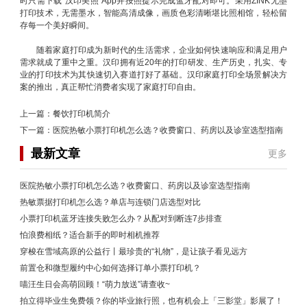
时只需下载“汉印美照”App并按照提示完成蓝牙配对即可。采用ZINK无墨
打印技术，无需墨水，智能高清成像，画质色彩清晰堪比照相馆，轻松留
存每一个美好瞬间。
随着家庭打印成为新时代的生活需求，企业如何快速响应和满足用户
需求就成了重中之重。汉印拥有近20年的打印研发、生产历史，扎实、专
业的打印技术为其快速切入赛道打好了基础。汉印家庭打印全场景解决方
案的推出，真正帮忙消费者实现了家庭打印自由。
上一篇：
餐饮打印机简介
下一篇：
医院热敏小票打印机怎么选？收费窗口、药房以及诊室选型指南
最新文章
更多
医院热敏小票打印机怎么选？收费窗口、药房以及诊室选型指南
热敏票据打印机怎么选？单店与连锁门店选型对比
小票打印机蓝牙连接失败怎么办？从配对到断连7步排查
怕浪费相纸？适合新手的即时相机推荐
穿梭在雪域高原的公益行丨最珍贵的“礼物”，是让孩子看见远方
前置仓和微型履约中心如何选择订单小票打印机？
喵汪生日会高萌回顾！“萌力放送”请查收~
拍立得毕业生免费领？你的毕业旅行照，也有机会上「三影堂」影展了！