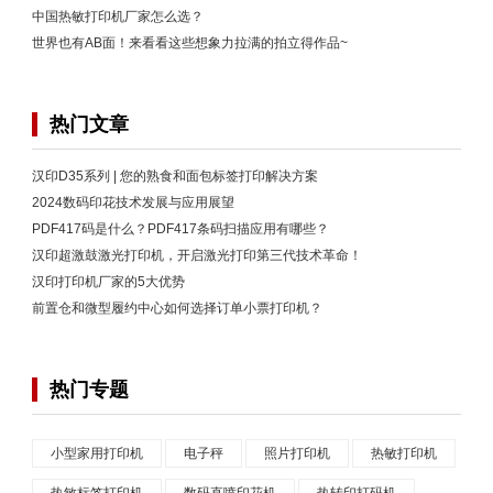
中国热敏打印机厂家怎么选？
世界也有AB面！来看看这些想象力拉满的拍立得作品~
热门文章
汉印D35系列 | 您的熟食和面包标签打印解决方案
2024数码印花技术发展与应用展望
PDF417码是什么？PDF417条码扫描应用有哪些？
汉印超激鼓激光打印机，开启激光打印第三代技术革命！
汉印打印机厂家的5大优势
前置仓和微型履约中心如何选择订单小票打印机？
热门专题
小型家用打印机
电子秤
照片打印机
热敏打印机
热敏标签打印机
数码直喷印花机
热转印打码机