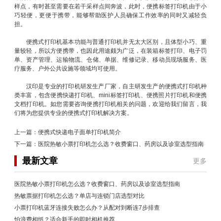
样点，有时甚至需要在若干采样点间奔波，此时，便携标签打印机由于小
巧轻便，更便于携带，能够帮助医护人员确保工作效率的同时又减轻负
担。
便携式打印机基本功能与普通打印机并无太大区别，且体型小巧、重
量较轻，所以方便携带，也因此用途颇为广泛，在装箱标签打印、电子罚
单、资产管理、运输物流、仓储、单据、维修记录、移动员现场服务、医
疗服务、户外公共设施等领域均可使用。
汉印是专业的打印机研发生产厂家，自主研发生产的便携式打印机种
类丰富，包含便携快递打印机、mini标签打印机、便携照片打印机和便携
文档打印机。如您需要咨询便携打印机相关的问题，欢迎给我们留言，我
们将为您提供专业的便携式打印机解决方案。
上一篇：
便携式快递电子面单打印机简介
下一篇：
医院热敏小票打印机怎么选？收费窗口、药房以及诊室选型指南
最新文章
更多
医院热敏小票打印机怎么选？收费窗口、药房以及诊室选型指南
热敏票据打印机怎么选？单店与连锁门店选型对比
小票打印机蓝牙连接失败怎么办？从配对到断连7步排查
怕浪费相纸？适合新手的即时相机推荐