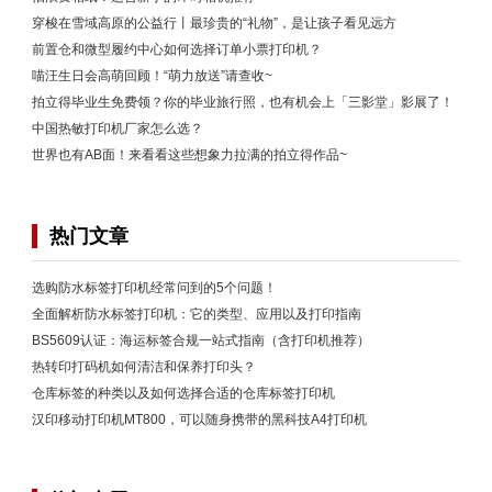
穿梭在雪域高原的公益行丨最珍贵的“礼物”，是让孩子看见远方
前置仓和微型履约中心如何选择订单小票打印机？
喵汪生日会高萌回顾！“萌力放送”请查收~
拍立得毕业生免费领？你的毕业旅行照，也有机会上「三影堂」影展了！
中国热敏打印机厂家怎么选？
世界也有AB面！来看看这些想象力拉满的拍立得作品~
热门文章
选购防水标签打印机经常问到的5个问题！
全面解析防水标签打印机：它的类型、应用以及打印指南
BS5609认证：海运标签合规一站式指南（含打印机推荐）
热转印打码机如何清洁和保养打印头？
仓库标签的种类以及如何选择合适的仓库标签打印机
汉印移动打印机MT800，可以随身携带的黑科技A4打印机