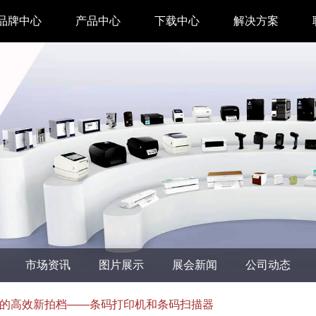
品牌中心
产品中心
下载中心
解决方案
驱动下载
家用 & SOHO
APP下载
即时零售
汉印管家
仓储物流
汉码云集
医疗行业
工具下载
餐饮行业
汉码标签软件
生产制造
市场资讯
图片展示
展会新闻
公司动态
增材制造
TTO热转印打
的高效新拍档——条码打印机和条码扫描器