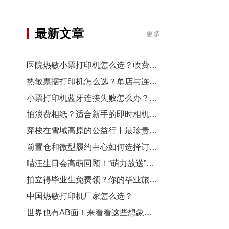
机
行业资讯
最新文章
更多
3D打印
医院热敏小票打印机怎么选？收费窗口、药房以及诊室选型指南
热敏票据打印机怎么选？单店与连锁门店选型对比
小票打印机蓝牙连接失败怎么办？从配对到断连7步排查
怕浪费相纸？适合新手的即时相机推荐
穿梭在雪域高原的公益行丨最珍贵的“礼物”，是让孩子看见远方
前置仓和微型履约中心如何选择订单小票打印机？
喵汪生日会高萌回顾！“萌力放送”请查收~
拍立得毕业生免费领？你的毕业旅行照，也有机会上「三影堂」影展了！
中国热敏打印机厂家怎么选？
世界也有AB面！来看看这些想象力拉满的拍立得作品~