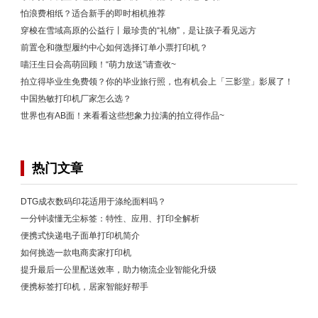
怕浪费相纸？适合新手的即时相机推荐
穿梭在雪域高原的公益行丨最珍贵的“礼物”，是让孩子看见远方
前置仓和微型履约中心如何选择订单小票打印机？
喵汪生日会高萌回顾！“萌力放送”请查收~
拍立得毕业生免费领？你的毕业旅行照，也有机会上「三影堂」影展了！
中国热敏打印机厂家怎么选？
世界也有AB面！来看看这些想象力拉满的拍立得作品~
热门文章
DTG成衣数码印花适用于涤纶面料吗？
一分钟读懂无尘标签：特性、应用、打印全解析
便携式快递电子面单打印机简介
如何挑选一款电商卖家打印机
提升最后一公里配送效率，助力物流企业智能化升级
便携标签打印机，居家智能好帮手