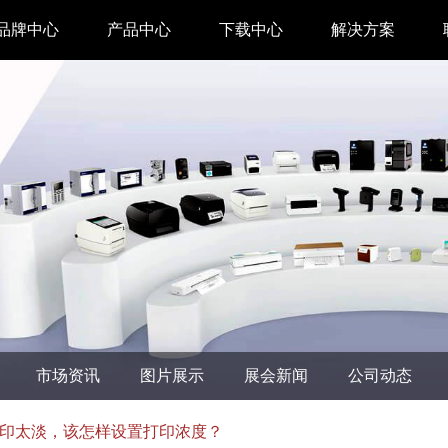
品牌中心
产品中心
下载中心
解决方案
驱动下载
家用 & SOHO
APP下载
即时零售
汉印管家
仓储物流
汉码云集
医疗行业
工具下载
餐饮行业
汉码标签软件
生产制造
市场资讯
图片展示
展会新闻
公司动态
增材制造
TTO热转印打
印太淡，该怎样设置打印浓度？