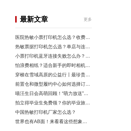
机
行业资讯
最新文章
更多
3D打印
医院热敏小票打印机怎么选？收费窗口、药房以及诊室选型指南
热敏票据打印机怎么选？单店与连锁门店选型对比
小票打印机蓝牙连接失败怎么办？从配对到断连7步排查
怕浪费相纸？适合新手的即时相机推荐
穿梭在雪域高原的公益行丨最珍贵的“礼物”，是让孩子看见远方
前置仓和微型履约中心如何选择订单小票打印机？
喵汪生日会高萌回顾！“萌力放送”请查收~
拍立得毕业生免费领？你的毕业旅行照，也有机会上「三影堂」影展了！
中国热敏打印机厂家怎么选？
世界也有AB面！来看看这些想象力拉满的拍立得作品~