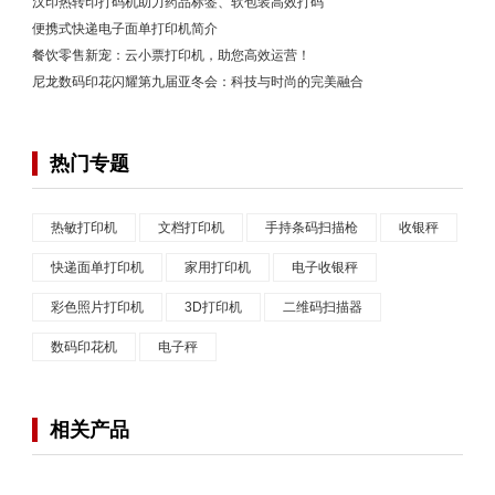
汉印热转印打码机助力药品标签、软包装高效打码
便携式快递电子面单打印机简介
餐饮零售新宠：云小票打印机，助您高效运营！
尼龙数码印花闪耀第九届亚冬会：科技与时尚的完美融合
热门专题
热敏打印机
文档打印机
手持条码扫描枪
收银秤
快递面单打印机
家用打印机
电子收银秤
彩色照片打印机
3D打印机
二维码扫描器
数码印花机
电子秤
相关产品