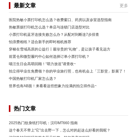
最新文章
更多
医院热敏小票打印机怎么选？收费窗口、药房以及诊室选型指南
热敏票据打印机怎么选？单店与连锁门店选型对比
小票打印机蓝牙连接失败怎么办？从配对到断连7步排查
怕浪费相纸？适合新手的即时相机推荐
穿梭在雪域高原的公益行丨最珍贵的“礼物”，是让孩子看见远方
前置仓和微型履约中心如何选择订单小票打印机？
喵汪生日会高萌回顾！“萌力放送”请查收~
拍立得毕业生免费领？你的毕业旅行照，也有机会上「三影堂」影展了！
中国热敏打印机厂家怎么选？
世界也有AB面！来看看这些想象力拉满的拍立得作品~
热门文章
2025热门纹身纸打印机：汉印MT660 指南
这个春天不带上“它”出去野一下，怎么对的起这么好看的我呢？