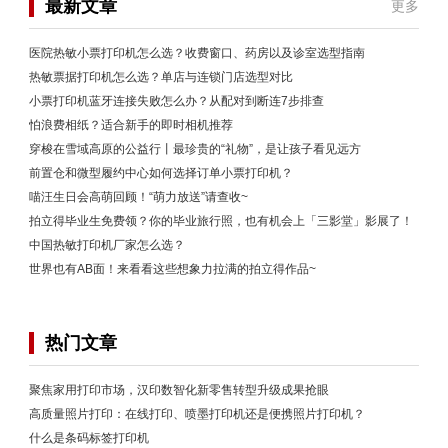
最新文章
更多
医院热敏小票打印机怎么选？收费窗口、药房以及诊室选型指南
热敏票据打印机怎么选？单店与连锁门店选型对比
小票打印机蓝牙连接失败怎么办？从配对到断连7步排查
怕浪费相纸？适合新手的即时相机推荐
穿梭在雪域高原的公益行丨最珍贵的“礼物”，是让孩子看见远方
前置仓和微型履约中心如何选择订单小票打印机？
喵汪生日会高萌回顾！“萌力放送”请查收~
拍立得毕业生免费领？你的毕业旅行照，也有机会上「三影堂」影展了！
中国热敏打印机厂家怎么选？
世界也有AB面！来看看这些想象力拉满的拍立得作品~
热门文章
聚焦家用打印市场，汉印数智化新零售转型升级成果抢眼
高质量照片打印：在线打印、喷墨打印机还是便携照片打印机？
什么是条码标签打印机