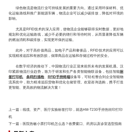
绿色物流是物流行业可持续发展的重要方向。通过采用环保材料、优
化运输路线和推广新能源车辆，物流企业可以减少碳排放，降低对环境的
影响。
尤其是RFID技术的深入应用，使物流企业能够获得实时数据，更好地
规划和优化运输路线，减少不必要的绕行和等待时间，从而显著降低车辆
的燃油消耗和碳排放，实现更环保的运输。
此外，对于高价值商品，如电子产品和奢侈品，RFID技术的应用可以
实现精准追踪和有效防损，保障商品在运输和存储过程中的安全。
在数字经济的推动下，中国物流行业正迎来前所未有的发展机遇。汉
印紧跟物流行业趋势，致力于研发和生产各类智能物联设备，包括智能
标
签打印机
、
条码扫描枪
、
RFID手持终端
设备等，可轻松整合到企业智能物
流系统中，助力精准追踪货物和优化仓储管理。欢迎咨询选购，携手打造
更智能、更高效的物流解决方案！
上一篇：
线缆、资产、医疗实验标签打印，就选HM-T230手持热转印打印
机
下一篇：
医院热敏小票打印机怎么选？收费窗口、药房以及诊室选型指南