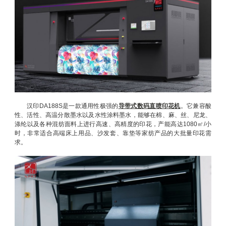
汉印DA188S是一款通用性极强的
导带式数码直喷印花机
。它兼容酸
性、活性、高温分散墨水以及水性涂料墨水，能够在棉、麻、丝、尼龙、
涤纶以及各种混纺面料上进行高速、高精度的印花，产能高达1080㎡/小
时，非常适合高端床上用品、沙发套、靠垫等家纺产品的大批量印花需
求。