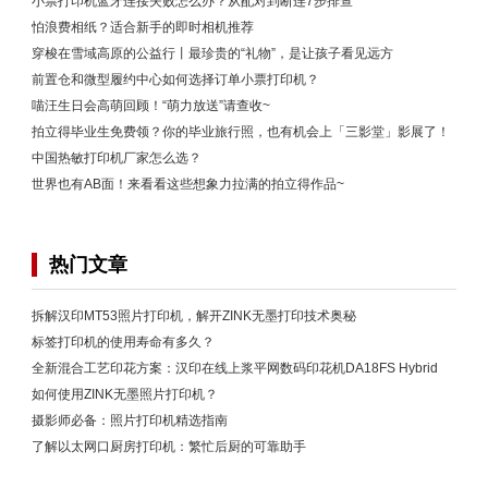
小票打印机蓝牙连接失败怎么办？从配对到断连7步排查
怕浪费相纸？适合新手的即时相机推荐
穿梭在雪域高原的公益行丨最珍贵的“礼物”，是让孩子看见远方
前置仓和微型履约中心如何选择订单小票打印机？
喵汪生日会高萌回顾！“萌力放送”请查收~
拍立得毕业生免费领？你的毕业旅行照，也有机会上「三影堂」影展了！
中国热敏打印机厂家怎么选？
世界也有AB面！来看看这些想象力拉满的拍立得作品~
热门文章
拆解汉印MT53照片打印机，解开ZINK无墨打印技术奥秘
标签打印机的使用寿命有多久？
全新混合工艺印花方案：汉印在线上浆平网数码印花机DA18FS Hybrid
如何使用ZINK无墨照片打印机？
摄影师必备：照片打印机精选指南
了解以太网口厨房打印机：繁忙后厨的可靠助手