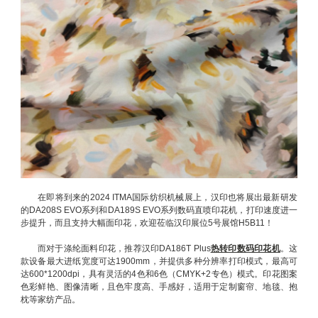
在即将到来的2024 ITMA国际纺织机械展上，汉印也将展出最新研发
的DA208S EVO系列和DA189S EVO系列数码直喷印花机，打印速度进一
步提升，而且支持大幅面印花，欢迎莅临汉印展位5号展馆H5B11！
而对于涤纶面料印花，推荐汉印DA186T Plus
热转印数码印花机
。这
款设备最大进纸宽度可达1900mm，并提供多种分辨率打印模式，最高可
达600*1200dpi，具有灵活的4色和6色（CMYK+2专色）模式。印花图案
色彩鲜艳、图像清晰，且色牢度高、手感好，适用于定制窗帘、地毯、抱
枕等家纺产品。